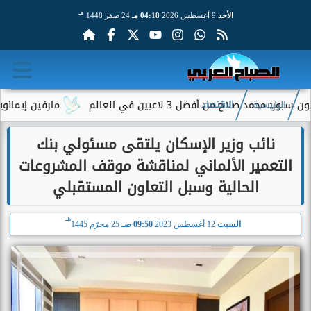
هـ
الأحد
9 أغسطس 2026
04:18 مـ
24 صفر 1448
لاح من أفضل 3 لاعبين في العالم
مارفين إيمانويل.. سا
الرئيسية
الاقتصاد
نائب وزير الإسكان يلتقى مسئولي بنك
التعمير الألماني لمناقشة موقف المشروعات
الحالية وسبل التعاون المستقبلي
هـ
السبت
12 أغسطس 2023
09:50 صـ
25 محرّم 1445