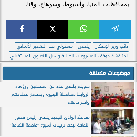
بمحافظات المنيا، وأسيوط، وسوهاج، وقنا.
نائب وزير الإسكان
يلتقى
مسئولي بنك التعمير الألماني
لمناقشة موقف المشروعات الحالية وسبل التعاون المستقبلي
موضوعات متعلقة
سويلم يلتقى عدد من المنتفعين ورؤساء
الروابط بمحافظة البحيرة ويستمع لطلباتهم
واقتراحاتهم
محافظ الوادى الجديد يلتقى رئيس قصور
الثقافة لبحث ترتيبات أسبوع ”عاصمة الثقافة”