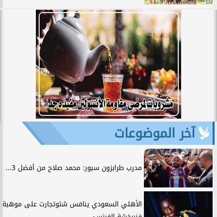
آخر الموضوعات
مدرب طرابزون سبور: محمد صلاح من أفضل 3...
الأهلي السعودي ينافس شتوتجارت على موهبة
فنربخشة الفرنسي