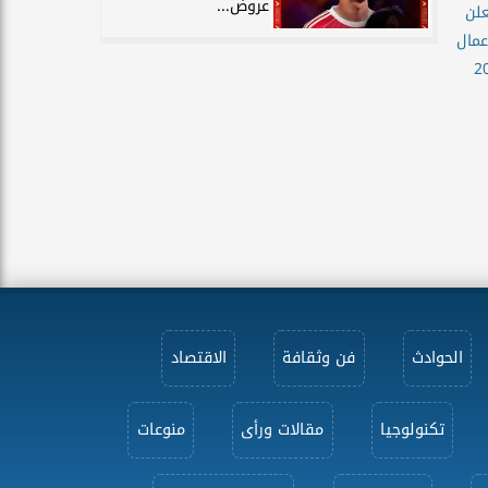
عروض...
علن
عمال
الحوادث
فن وثقافة
الاقتصاد
تكنولوجيا
مقالات ورأى
منوعات