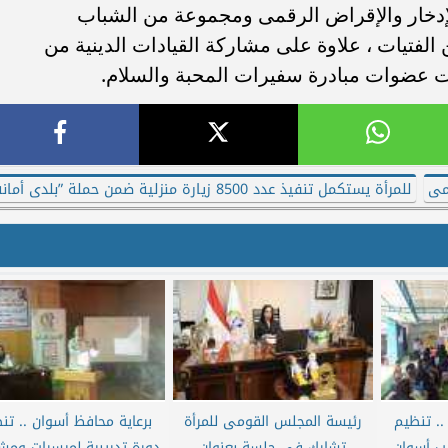
خار والإقراض الرقمى ومجموعة من الشباب
لفتيات ، علاوة على مشاركة القيادات الدينية من
ت عضوات مبادرة سفيرات المحبة والسلام.
مى
للمرأة يستكمل تنفيذ عدد 8500 زيارة منزلية ضمن حملة ”بلدى أمانة”
.. تنظيم
رئيسة المجلس القومى للمرأة
برعاية محافظ أسوان .. تن
ب أسوان
تشارك في جلسة بعنوان
دورة تدريبية لميسرات ومش