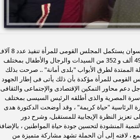
تحت رعاية اللواء أشرف عطية محافظ أسوان يستكمل المجلس القومى للمرأة تنف
و500 زيارة منزلية إستهدفت توعية عدد 49 ألف و 352 من السيدات والرجال والأطفال بمختلف
 الممتدة لطرق الأبواب "بلدى أمانة" .. صرحت بذلك
القومى للمرأة مؤكدة بأن ذلك يأتى فى إطار الجهود
أجل دعم محاور التمكين الإقتصادى والإجتماعى والثقافى
لأسرة المصرية والذى أطلقه الرئيس السيسى بمختلف
ة الرئاسية "حياة كريمة" ، وقد أوضحت الدكتورة هدى
 تعزيز النظرة الإيجابية للمستقبل، وشرح دور
نمية المنشودة لتحسين جودة حياة المواطنين ، بالإضافة
تمع ، لافته إلى أن الحملة تشهد مشاركة متميزة من