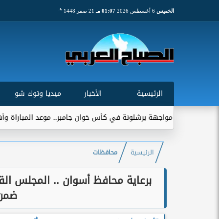
هـ
الخميس
6 أغسطس 2026
01:07 مـ
21 صفر 1448
الرئيسية
الأخبار
ميديا وتوك شو
قب مواجهة برشلونة في كأس خوان جامبر.. موعد المباراة وأهميتها التار
الرئيسية
محافظات
ضمن 
هـ