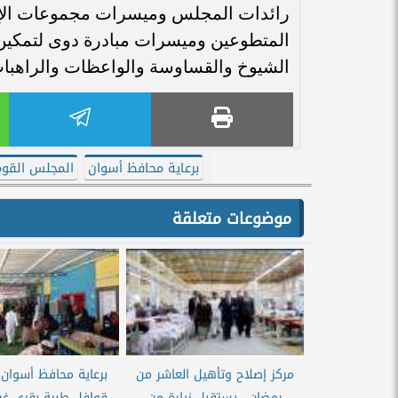
رائدات المجلس وميسرات مجموعات الإد
المتطوعين وميسرات مبادرة دوى لتمكين ا
الشيوخ والقساوسة والواعظات والراهبا
برعاية محافظ أسوان
المجلس القو
موضوعات متعلقة
مركز إصلاح وتأهيل العاشر من
برعاية محافظ أسوان 
رمضان.. يستقبل زيارة من
قوافل طبية بقرى غر