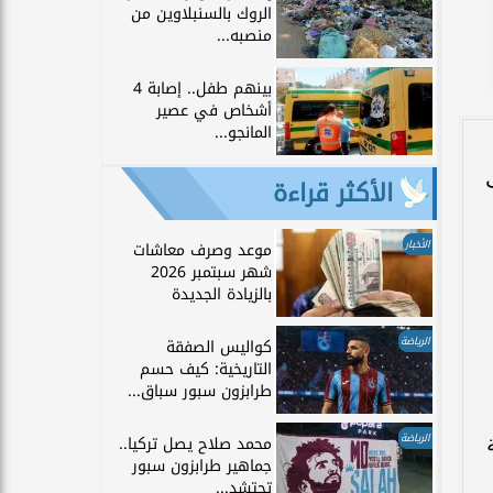
الروك بالسنبلاوين من
منصبه...
بينهم طفل.. إصابة 4
أشخاص في عصير
المانجو...
يذ عدد 8 آلاف
الأكثر قراءة
الأخبار
موعد وصرف معاشات
شهر سبتمبر 2026
بالزيادة الجديدة
الرياضة
كواليس الصفقة
التاريخية: كيف حسم
طرابزون سبور سباق...
الرياضة
محمد صلاح يصل تركيا..
جماهير طرابزون سبور
تحتشد...