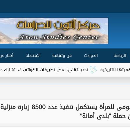
الرياضة
الحوادث
فن وثقافة
الاقتصاد
أخبار عرب
يخية
تحذير تقني: بعض تطبيقات الهواتف قد تشارك موقعك الجغراف
برعاية محافظ أسوان .. المجلس القومى للمرأة يستكمل تنفيذ عدد 8500 زيارة منزلية
حملة ”بلدى أمانة”