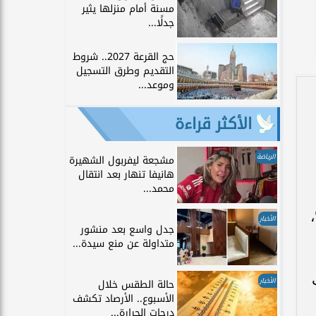
مسنة أمام منزلها يثير
جدلًا...
حج القرعة 2027.. شروط
التقديم وطرق التسجيل
وموعد...
الأكثر قراءة
الرياضة
مشجعة ليفربول الشهيرة
هانيفا تنهار بعد انتقال
محمد...
الأخبار
جدل واسع بعد منشور
متداولة عن منع سيدة...
الأخبار
حالة الطقس خلال
الأسبوع.. الأرصاد تكشف
درجات الحرارة...