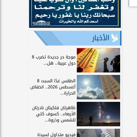
الأخبار
موجة حر جديدة تضرب 8
دول عربية.. هل...
الطقس غدًا السبت 8
أغسطس 2026.. انخفاض
الحرارة...
ظاهرتان فلكيتان نادرتان
الأربعاء.. كسوف كلي
للشمس وذروة...
فيديو متداول لسيدة