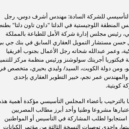
التأسيسي للشركة السادة: مهندس أشرف دوس، رجل
س المنطقة اللوجيستية في الدلتا "داون تاون دلتا" بطنط
ي، رئيس مجلس إدارة شركة الأمل للطباعة بالمملكة
ئل حسن مستشار التمويل العقاري السابق في بنك جي بي
ية، وعمر عبدالله شحاته رجل الأعمال بجنوب أفريقيا
فيكتوريا أجريتك سولوشنز ورئيس منظمة مركز للتنمي
وتو، ومن دولة الكويت، السيد/ وليدي بحيري، متخصص في
 والمهندس عمر نجم، خبير التطوير العقاري بإحدى
ة كويتية.
 بالترحيب بأعضاء المجلس التأسيسي مؤكدة أهمية هذه
اعتبارها مشروعا وطنيا وأحد أبرز مطالب المصريين
 استجابوا لطلب المشاركة في التأسيس أو المواطنين
ها، وإحدى توصيات النسخة الثالثة من مؤتمر الكيانات