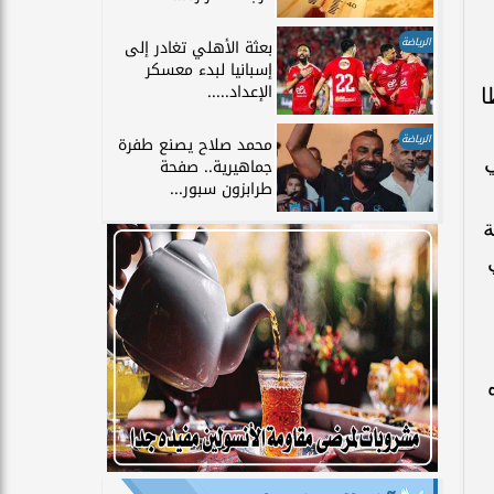
الرياضة
بعثة الأهلي تغادر إلى
إسبانيا لبدء معسكر
الإعداد.....
ا
الرياضة
محمد صلاح يصنع طفرة
جماهيرية.. صفحة
طرابزون سبور...
ة