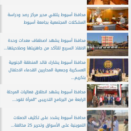
محافظ أسيوط يلتقي مدير مركز رصد ودراسة
المشكلات المجتمعية بجامعة أسيوط
محافظ أسيوط يشهد اصطفاف معدات وحدة
الانقاذ السريع للتأكد من جاهزيتها وصلاحيتها...
محافظ أسيوط يشارك قائد المنطقة الجنوبية
العسكرية وجمعية المحاربين القدماء الاحتفال
بتكريم...
محافظ أسيوط يشهد انطلاق فعاليات المرحلة
الرابعة من البرنامج التدريبى ”المرأة تقود...
محافظ أسيوط يشدد على تكثيف الحملات
التموينية على الأسواق وتحرير 25 مخالفة...