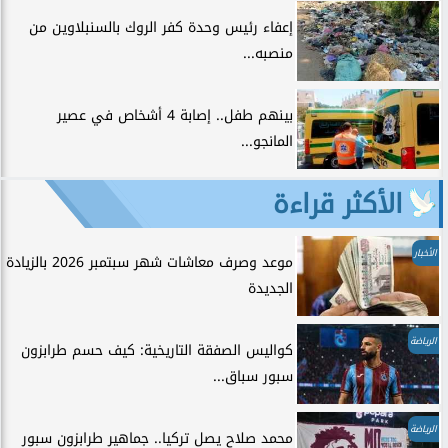
إعفاء رئيس وحدة كفر الروك بالسنبلاوين من
منصبه...
بينهم طفل.. إصابة 4 أشخاص في عصير
المانجو...
الأكثر قراءة
الأخبار
موعد وصرف معاشات شهر سبتمبر 2026 بالزيادة
الجديدة
الرياضة
كواليس الصفقة التاريخية: كيف حسم طرابزون
سبور سباق...
الرياضة
محمد صلاح يصل تركيا.. جماهير طرابزون سبور