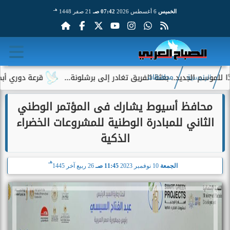
هـ
الخميس
6 أغسطس 2026
07:42 صـ
21 صفر 1448
الجديد.. بعثة الفريق تغادر إلى برشلونة...
قرعة دوري أبطال إفريق
الرئيسية
محافظات
محافظ أسيوط يشارك فى المؤتمر الوطني
الثاني للمبادرة الوطنية للمشروعات الخضراء
الذكية
هـ
الجمعة
10 نوفمبر 2023
11:45 صـ
26 ربيع آخر 1445