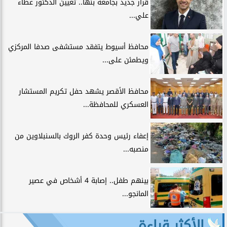
قرار جديد بجامعة بنها.. تعيين الدكتور عطاء
علي...
محافظ أسيوط يتفقد مستشفى صدفا المركزي
ويطمئن على...
محافظ الأقصر يشهد حفل تكريم المستشار
العسكري للمحافظة...
إعفاء رئيس وحدة كفر الروك بالسنبلاوين من
منصبه...
بينهم طفل.. إصابة 4 أشخاص في عصير
المانجو...
الأكثر قراءة