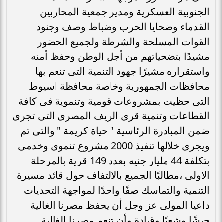
الجنوبية العسكرية ومدير جمعية المحاربين
القدماء وضحايا الحرب وضباط وصف وجنود
القوات المسلحة والشرطة ولجميع الحضور
مشيدًا بتضحياتهم من أجل الوطن وحفظ أمنه
واستقراره مشيرًا جهود التنمية التى تنعم بها
محافظات الجمهورية وخاصة محافظة اسيوط
التى حظيت بمشروعات قومية وتنموية فى كافة
القطاعات وتنمية قرى الريف المصرى التى تجرى
ضمن المبادرة الرئاسية " حياة كريمة " والتى تم
ويجرى خلالها تنفيذ 2000 مشروع تنموى وخدمى
بتكلفة 44 مليار جنيه بعدد 149 قرية بالمرحلة
الاولى ،مطالبًا الجميع بالالتفاف حول قائد مسيرة
التنمية والتماسك صفًا واحدًا لمواجهة التحديات
داعيا المولى عز وجل أن يحفظ مصرنا الغالية
جيشًا وشعبًا وقيادة وأن تنعم مصرنا الغالية