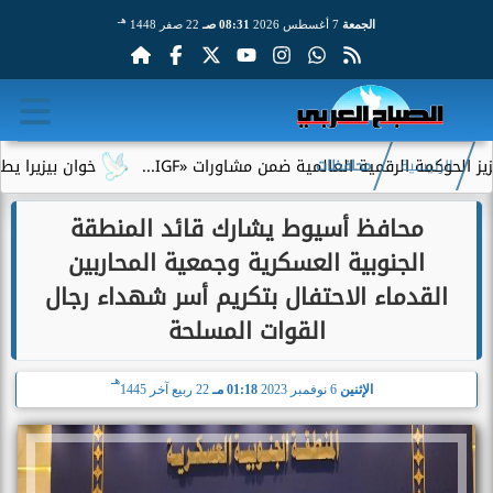
هـ
الجمعة
7 أغسطس 2026
08:31 صـ
22 صفر 1448
مة الرقمية العالمية ضمن مشاورات «IGF...
خوان بيزيرا يطلب الرحي
الرئيسية
محافظات
محافظ أسيوط يشارك قائد المنطقة
الجنوبية العسكرية وجمعية المحاربين
القدماء الاحتفال بتكريم أسر شهداء رجال
القوات المسلحة
هـ
الإثنين
6 نوفمبر 2023
01:18 مـ
22 ربيع آخر 1445