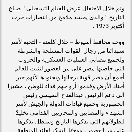
وتم خلال الاحتفال عرض للفيلم التسجيلى " صناع
التاريخ " والذى يجسد ملامح من انتصارات حرب
أكتوبر 1973 .
ووجه محافظ أسيوط – خلال كلمته - التحية لأسر
شهدائنا من رجال القوات المسلحة والشرطة
ولجميع مصابي العمليات العسكرية والحروب
التي خاضتها مصر على مر العصور لتثبت للعالم
أجمع أن مصر قوية برجالها وبجنودها لأنهم خير
أجناد الأرض وقدموا أرواحهم فداء للوطن ، مشيرا
الى دعم الرئيس عبدالفتاح السيسي رئيس
الجمهورية وجميع قيادات الدولة والجيش لأسر
الشهداء والمصابين والمحاربين القدامى تخليدًا
لبطولاتهم التي يذكرها التاريخ وسيظل يذكرها
على مر العصور ، موجهًا الشكر لقائد المنطقة