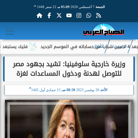
هـ
الجمعة
7 أغسطس 2026
05:09 مـ
22 صفر 1448
فليك يستبعد 3 لاعبين من قائمة برشلونة.. وحمزة عبد الكريم يواصل الظهور
الرئيسية
الأخبار
وزيرة خارجية سلوفينيا: تشيد بجهود مصر
للتوصل لهدنة ودخول المساعدات لغزة
هـ
الأحد
26 نوفمبر 2023
08:50 صـ
13 جمادى أول 1445