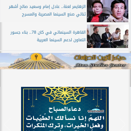
الزهايمر لعنة.. عادل إمام وسعيد صالح أشهر
ثنائي صنع السينما المصرية والمسرح
القاهرة السينمائي في كان 78.. بناء جسور
التعاون لدعم السينما العربية