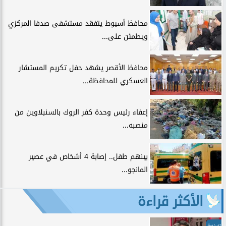
محافظ أسيوط يتفقد مستشفى صدفا المركزي
ويطمئن على...
محافظ الأقصر يشهد حفل تكريم المستشار
العسكري للمحافظة...
إعفاء رئيس وحدة كفر الروك بالسنبلاوين من
منصبه...
بينهم طفل.. إصابة 4 أشخاص في عصير
المانجو...
الأكثر قراءة
الرياضة