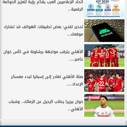
اتحاد الإعلاميين العرب يقدّم رؤية لتعزيز الحوكمة
الرقمية...
تحذير تقني: بعض تطبيقات الهواتف قد تشارك
موقعك...
الأهلي يترقب مواجهة برشلونة في كأس خوان
جامبر.....
بعثة الأهلي تغادر إلى إسبانيا لبدء معسكر
الإعداد.....
خوان بيزيرا يطلب الرحيل عن الزمالك.. وشباب
الأهلي...