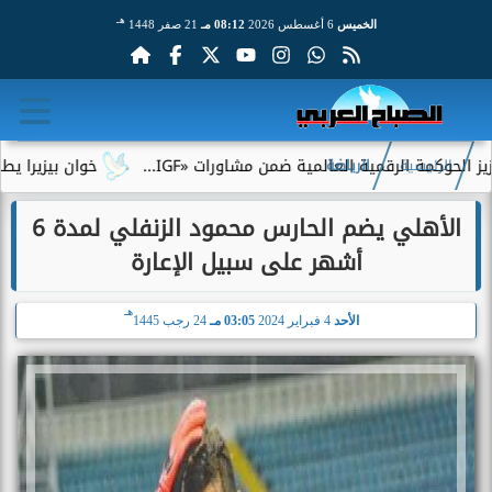
هـ
الخميس
6 أغسطس 2026
08:12 مـ
21 صفر 1448
وكمة الرقمية العالمية ضمن مشاورات «IGF...
خوان بيزيرا يطلب ال
الرئيسية
الرياضة
الأهلي يضم الحارس محمود الزنفلي لمدة 6
أشهر على سبيل الإعارة
هـ
الأحد
4 فبراير 2024
03:05 مـ
24 رجب 1445