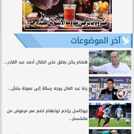
آخر الموضوعات
هشام يكن يعلق على انتقال أحمد عبد القادر...
رضا عبد العال يوجه رسالة إلى عموتة بشأن...
نيوكاسل يزاحم توتنهام لضم عمر مرموش من
مانشستر...