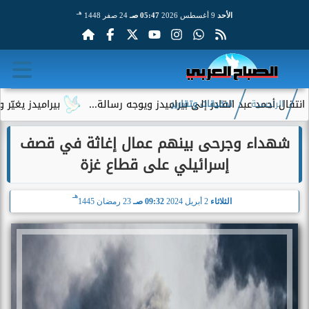
هـ
الأحد
9 أغسطس 2026
05:47 صـ
24 صفر 1448
عبد القادر إلى بيراميدز ويوجه رسالة...
بيراميدز يغيّر وجهته ا
الرئيسية
تحقيقات وتقارير
شهداء وجرحى بينهم عمال إغاثة في قصف
إسرائيلي على قطاع غزة
هـ
الثلاثاء
2 أبريل 2024
09:32 صـ
23 رمضان 1445