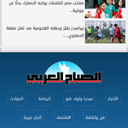
منتخب مصر للناشئات يواجه الدنمارك بحثًا عن
برونزية...
بيراميدز يغيّر وجهته الهجومية بعد تعثر صفقة
الحملاوي.....
الأخبار
ميديا وتوك شو
الرياضة
الحوادث
فن وثقافة
الاقتصاد
أخبار عربية