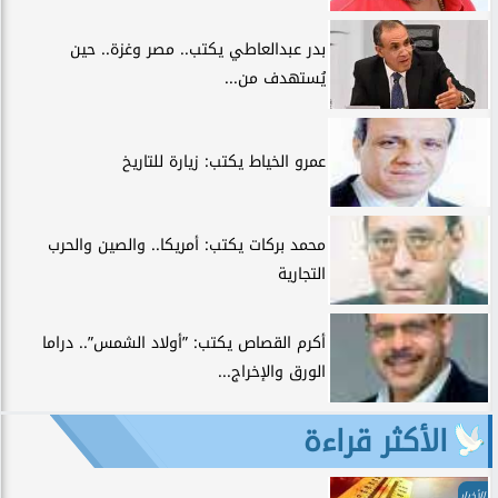
بدر عبدالعاطي يكتب.. مصر وغزة.. حين
يُستهدف من...
عمرو الخياط يكتب: زيارة للتاريخ
محمد بركات يكتب: أمريكا.. والصين والحرب
التجارية
أكرم القصاص يكتب: ”أولاد الشمس”.. دراما
الورق والإخراج...
الأكثر قراءة
الأخبار