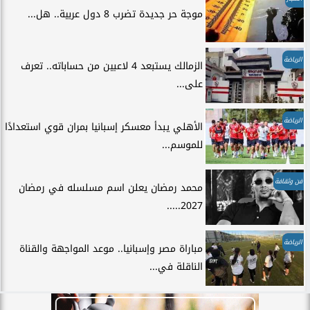
موجة حر جديدة تضرب 8 دول عربية.. هل...
الرياضة
الزمالك يستبعد 4 لاعبين من حساباته.. تعرف
على...
الرياضة
الأهلي يبدأ معسكر إسبانيا بمران قوي استعدادًا
للموسم...
فن وثقافة
محمد رمضان يعلن اسم مسلسله في رمضان
2027.....
الرياضة
مباراة مصر وإسبانيا.. موعد المواجهة والقناة
الناقلة في...