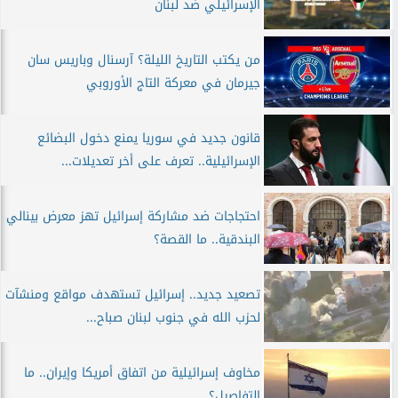
الإسرائيلي ضد لبنان
من يكتب التاريخ الليلة؟ آرسنال وباريس سان
جيرمان في معركة التاج الأوروبي
قانون جديد في سوريا يمنع دخول البضائع
الإسرائيلية.. تعرف على أخر تعديلات...
احتجاجات ضد مشاركة إسرائيل تهز معرض بينالي
البندقية.. ما القصة؟
تصعيد جديد.. إسرائيل تستهدف مواقع ومنشآت
لحزب الله في جنوب لبنان صباح...
مخاوف إسرائيلية من اتفاق أمريكا وإيران.. ما
التفاصيل؟