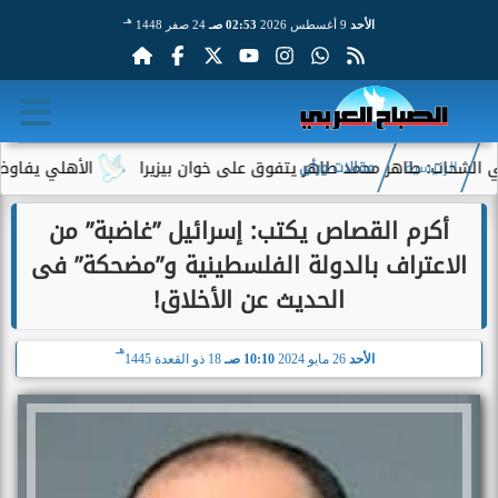
هـ
الأحد
9 أغسطس 2026
02:53 صـ
24 صفر 1448
 طاهر محمد طاهر يتفوق على خوان بيزيرا
الأهلي يفاوض أحمد عبد 
الرئيسية
مقالات ورأى
أكرم القصاص يكتب: إسرائيل ”غاضبة” من
الاعتراف بالدولة الفلسطينية و”مضحكة” فى
الحديث عن الأخلاق!
هـ
الأحد
26 مايو 2024
10:10 صـ
18 ذو القعدة 1445