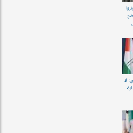
روا
هج
: لا
رة