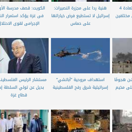
جيش الاحتلال: استعادة 4
هنية ردا على مجزرة النصيرات:
الكويت: قصف مدرسة الأون
مختلفين
إسرائيل لا تستطيع فرض خياراتها
فى غزة يؤكد استمرار الن
على حماس
الإجرامى لقوى الاحتلال
شن هجومًا
استهداف مروحية ”أباتشي”
مستشار الرئيس الفلسطيني
على مخيم
إسرائيلية شرق رفح الفلسطينية
بديل عن تولي السلطة إدا
قطاع غزة