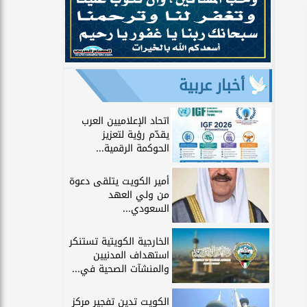
أخبار عربية
اتحاد الإعلاميين العرب
يقدّم رؤية لتعزيز
الحوكمة الرقمية...
أمير الكويت يتلقى دعوة
من ولي العهد
السعودي...
الخارجية الكويتية تستنكر
استهداف المدنيين
والمنشآت الصحية في...
الكويت تدين تفجير مركز