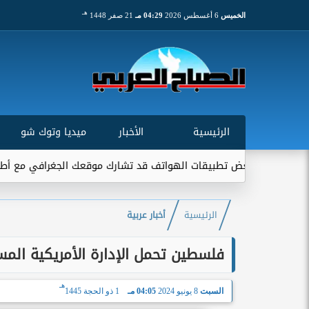
هـ
الخميس
6 أغسطس 2026
04:29 مـ
21 صفر 1448
الرئيسية
الأخبار
ميديا وتوك شو
عض تطبيقات الهواتف قد تشارك موقعك الجغرافي مع أطراف خارجية...
الرئيسية
أخبار عربية
فلسطين تحمل الإدارة الأمريكية المس
هـ
السبت
8 يونيو 2024
04:05 مـ
1 ذو الحجة 1445