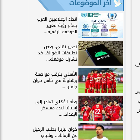
آخر الموضوعات
اتحاد الإعلاميين العرب
يقدّم رؤية لتعزيز
الحوكمة الرقمية...
تحذير تقني: بعض
تطبيقات الهواتف قد
تشارك موقعك...
ف
الأهلي يترقب مواجهة
برشلونة في كأس خوان
جامبر.....
ر
بعثة الأهلي تغادر إلى
إسبانيا لبدء معسكر
الإعداد.....
خوان بيزيرا يطلب الرحيل
عن الزمالك.. وشباب