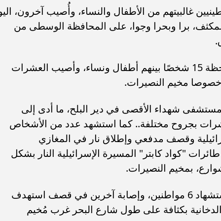
ين غالبيتهم من الأطفال والنساء، وأُصيب آخرون، اليو
لمكثف، برا وبحرا وجوا، على المحافظة الوسطى من
.
وقالت مصادر طبية إنه استشهد حتى اللحظة 15 شخصًا بينهم أطفال ونساء، وأصيب العشرات
خصوصا مخيم النصيرات.
ستشفى شهداء الأقصى في دير البلح، ما أدى إلى
رات بجروح مختلفة.. كما استشهد عدد من الأشخاص
يلية وقصف مدفعي وإطلاق نار في المغازي
ائرات "كواد كابتر" المسيرة الإسرائيلية النار بشكل
ارع، بمخيم النصيرات.
وفي مخيم البريج، أعلنت مصادر طبية استشهاد 6 مواطنين، وإصابة آخرين في قصف استهدف
 الدخانية بكثافة على طول شارع البحر غرب مُخيم