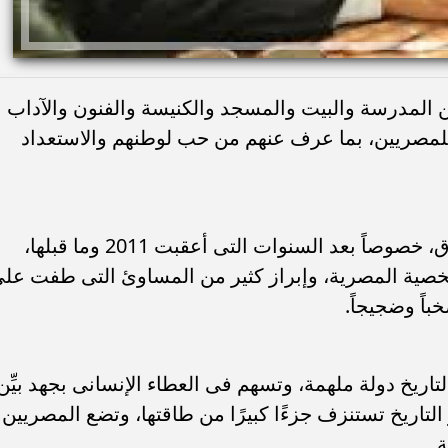
 المدرسة والبيت والمسجد والكنيسة والفنون والآداب
 للمصريين، بما عرف عنهم من حب لوطنهم والاستعداد
وبناء الإنسان مهمة أصعب من شق الطرق، خصوصاً بعد السنوات التى أعقبت 2011 وما قبلها،
صية المصرية، وإبراز كثير من المساوئ التى طفت عل
باً وضجيجاً.
تاريخ دولة ملهمة، وتسهم فى العطاء الإنسانى بجهد بيِّن
 التاريخ تستنزف جزءًا كبيرًا من طاقتها، وتضع المصريين
.