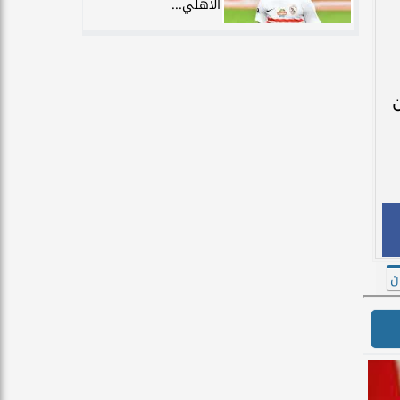
الأهلي...
ن
ن