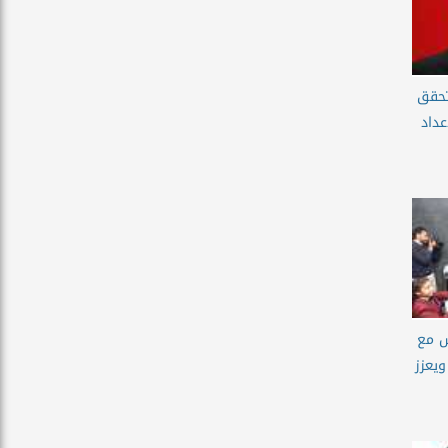
تحقق
عداد
س مع
ويعزز