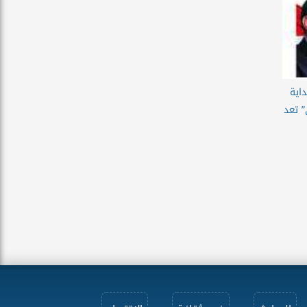
داية
” تعد