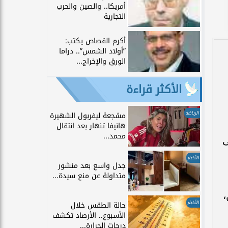
أمريكا.. والصين والحرب
التجارية
أكرم القصاص يكتب:
”أولاد الشمس”.. دراما
الورق والإخراج...
الأكثر قراءة
الرياضة
مشجعة ليفربول الشهيرة
هانيفا تنهار بعد انتقال
محمد...
ى
الأخبار
جدل واسع بعد منشور
متداولة عن منع سيدة...
،
الأخبار
حالة الطقس خلال
الأسبوع.. الأرصاد تكشف
درجات الحرارة...