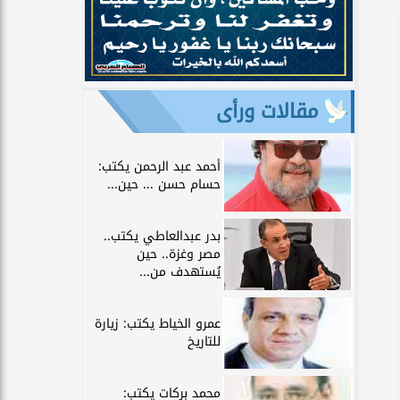
مقالات ورأى
أحمد عبد الرحمن يكتب:
حسام حسن ... حين...
بدر عبدالعاطي يكتب..
مصر وغزة.. حين
يُستهدف من...
عمرو الخياط يكتب: زيارة
للتاريخ
محمد بركات يكتب: