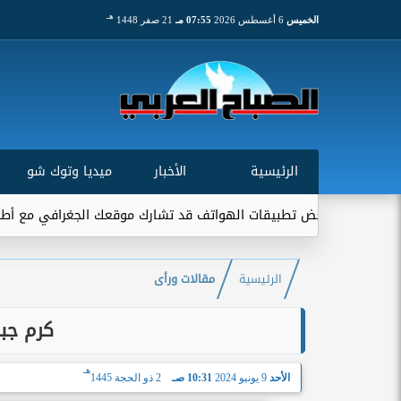
هـ
الخميس
6 أغسطس 2026
07:55 مـ
21 صفر 1448
الرئيسية
الأخبار
ميديا وتوك شو
عض تطبيقات الهواتف قد تشارك موقعك الجغرافي مع أطراف خارجية...
الرئيسية
مقالات ورأى
كرم جبر
هـ
الأحد
9 يونيو 2024
10:31 صـ
2 ذو الحجة 1445