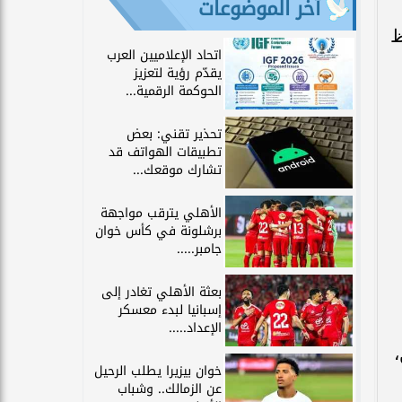
آخر الموضوعات
ظ
اتحاد الإعلاميين العرب
يقدّم رؤية لتعزيز
الحوكمة الرقمية...
تحذير تقني: بعض
تطبيقات الهواتف قد
تشارك موقعك...
الأهلي يترقب مواجهة
برشلونة في كأس خوان
جامبر.....
بعثة الأهلي تغادر إلى
إسبانيا لبدء معسكر
الإعداد.....
،
خوان بيزيرا يطلب الرحيل
عن الزمالك.. وشباب