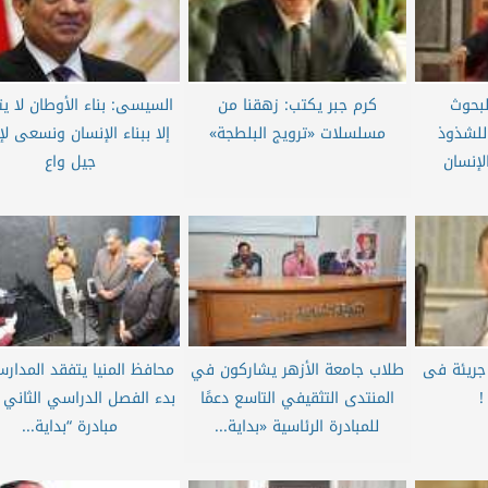
لبحوث
كرم جبر يكتب: زهقنا من
السيسى: بناء الأوطان لا ي
 للشذوذ
مسلسلات «ترويج البلطجة»
إلا ببناء الإنسان ونسعى لإ
لإنسان
جيل واع
جريئة فى
طلاب جامعة الأزهر يشاركون في
محافظ المنيا يتفقد المدار
!
المنتدى التثقيفي التاسع دعمًا
بدء الفصل الدراسي الثاني 
للمبادرة الرئاسية «بداية...
مبادرة “بداية...