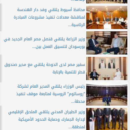
محافظ أسيوط يلتقي وفد دار الهندسة
لمناقشة معدلات تنفيذ مشروعات المبادرة
الرئاسية...
وزير الزراعة يلتقي قنصل مصر العام الجديد في
بورسودان لتنسيق العمل بين...
سفير مصر لدى الدوحة يلتقي مع مدير صندوق
قطر للتنمية بالإنابة
رئيس الوزراء يلتقي المدير العام لشركة
”روساتوم” الروسية لمتابعة موقف تنفيذ
محطة...
وزير الطيران المدني يلتقي الملحق الإقليمي
لإدارة الجمارك وحماية الحدود الأمريكية
لمنطقة...