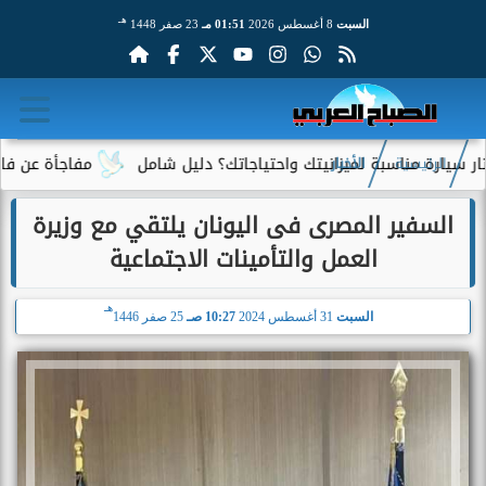
هـ
السبت
8 أغسطس 2026
01:51 مـ
23 صفر 1448
رة مناسبة لميزانيتك واحتياجاتك؟ دليل شامل
مفاجأة عن فاتورة ال
الرئيسية
الأخبار
السفير المصرى فى اليونان يلتقي مع وزيرة
العمل والتأمينات الاجتماعية
هـ
السبت
31 أغسطس 2024
10:27 صـ
25 صفر 1446