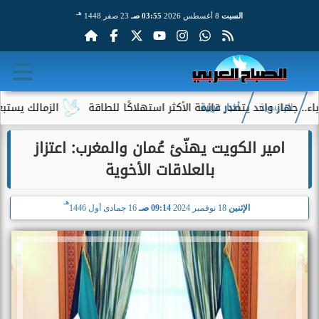
هـ
السبت
8 أغسطس 2026
03:55 صـ
23 صفر 1448
 واحد يتصدر قائمة الأكثر استهلاكًا للطاقة
الزمالك يستبعد 4 لاعبين شباب من حساباته في الموسم الجديد
الرئيسية
أخبار عربية
امير الكويت يهنّئ عُمان والمغرب: اعتزاز
بالعلاقات الأخوية
هـ
الإثنين
18 نوفمبر 2024
09:14 صـ
16 جمادى أول 1446