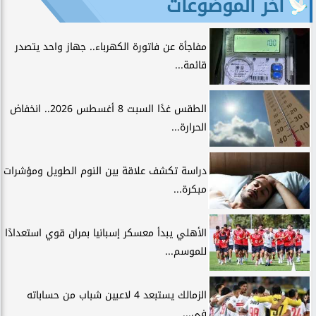
آخر الموضوعات
مفاجأة عن فاتورة الكهرباء.. جهاز واحد يتصدر
قائمة...
الطقس غدًا السبت 8 أغسطس 2026.. انخفاض
الحرارة...
دراسة تكشف علاقة بين النوم الطويل ومؤشرات
مبكرة...
الأهلي يبدأ معسكر إسبانيا بمران قوي استعدادًا
للموسم...
الزمالك يستبعد 4 لاعبين شباب من حساباته
في...