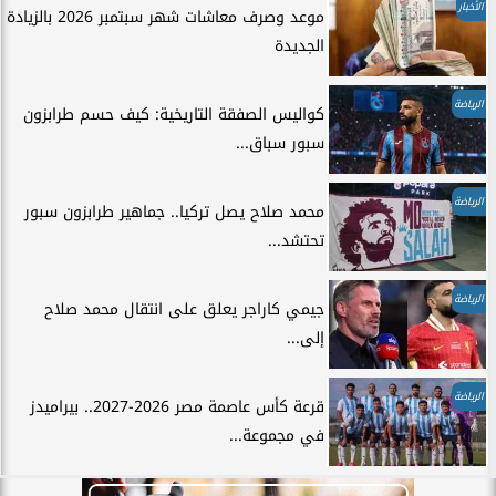
الأخبار
موعد وصرف معاشات شهر سبتمبر 2026 بالزيادة
الجديدة
الرياضة
كواليس الصفقة التاريخية: كيف حسم طرابزون
سبور سباق...
الرياضة
محمد صلاح يصل تركيا.. جماهير طرابزون سبور
تحتشد...
الرياضة
جيمي كاراجر يعلق على انتقال محمد صلاح
إلى...
الرياضة
قرعة كأس عاصمة مصر 2026-2027.. بيراميدز
في مجموعة...