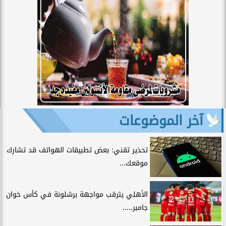
آخر الموضوعات
تحذير تقني: بعض تطبيقات الهواتف قد تشارك
موقعك...
الأهلي يترقب مواجهة برشلونة في كأس خوان
جامبر.....