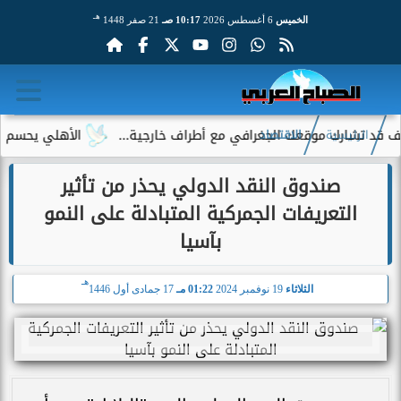
هـ
الخميس
6 أغسطس 2026
10:17 صـ
21 صفر 1448
تشارك موقعك الجغرافي مع أطراف خارجية...
الأهلي يحسم الجدل ح
الرئيسية
الاقتصاد
صندوق النقد الدولي يحذر من تأثير
التعريفات الجمركية المتبادلة على النمو
بآسيا
هـ
الثلاثاء
19 نوفمبر 2024
01:22 مـ
17 جمادى أول 1446