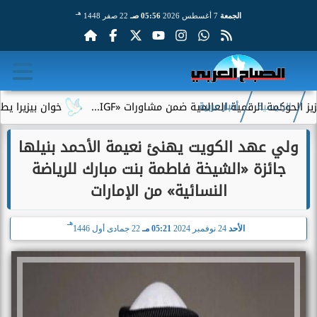
هـ
الجمعة
7 أغسطس 2026
05:56 صـ
22 صفر 1448
حوكمة الرقمية العالمية ضمن مشاورات «IGF...
خوان بيزيرا يطلب ال
الرئيسية
أخبار عربية
ولي عهد الكويت يهنئ نعيمة الأحمد بنيلها
جائزة «الشيخة فاطمة بنت مبارك للرياضة
النسائية» من الإمارات
هـ
الأحد
24 نوفمبر 2024
05:21 مـ
22 جمادى أول 1446