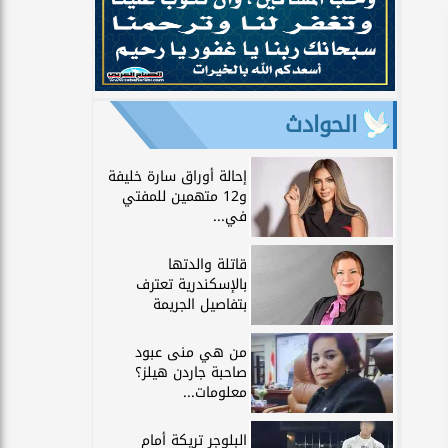
الحوادث
إحالة أوراق سارة خليفة
و12 متهمين للمفتي
في...
قاتلة والدتها
بالإسكندرية تعترف
بتفاصيل الجريمة
من هي منى عبود
صاحبة جاردن هيلز؟
معلومات...
البلوجر تريكة أمام