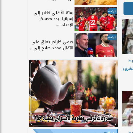
الرياضة
بعثة الأهلي تغادر إلى
إسبانيا لبدء معسكر
الإعداد.....
الرياضة
جيمي كاراجر يعلق على
انتقال محمد صلاح إلى...
بط
مشروع
بط