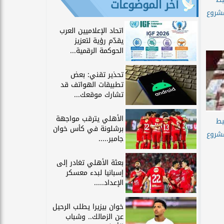
آخر الموضوعات
مشروع
اتحاد الإعلاميين العرب
يقدّم رؤية لتعزيز
الحوكمة الرقمية...
تحذير تقني: بعض
تطبيقات الهواتف قد
تشارك موقعك...
الأهلي يترقب مواجهة
بط
برشلونة في كأس خوان
مشروع
جامبر.....
بعثة الأهلي تغادر إلى
إسبانيا لبدء معسكر
الإعداد.....
خوان بيزيرا يطلب الرحيل
عن الزمالك.. وشباب