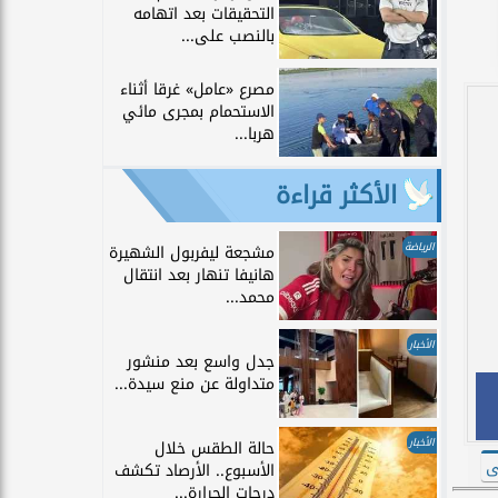
التحقيقات بعد اتهامه
بالنصب على...
مصرع «عامل» غرقا أثناء
الاستحمام بمجرى مائي
هربا...
الأكثر قراءة
الرياضة
مشجعة ليفربول الشهيرة
هانيفا تنهار بعد انتقال
محمد...
الأخبار
جدل واسع بعد منشور
متداولة عن منع سيدة...
الأخبار
حالة الطقس خلال
ى
الأسبوع.. الأرصاد تكشف
درجات الحرارة...