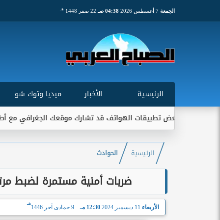
هـ
الجمعة
7 أغسطس 2026
04:38 صـ
22 صفر 1448
الرئيسية
الأخبار
ميديا وتوك شو
قني: بعض تطبيقات الهواتف قد تشارك موقعك الجغرافي مع أطراف خارجي
الرئيسية
الحوادث
ضربات أمنية مستمرة لضبط مرتكب
هـ
الأربعاء
11 ديسمبر 2024
12:30 مـ
9 جمادى آخر 1446