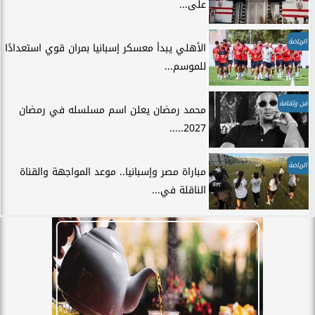
على...
الرياضة
الأهلي يبدأ معسكر إسبانيا بمران قوي استعدادًا
للموسم...
فن وثقافة
محمد رمضان يعلن اسم مسلسله في رمضان
2027.....
الرياضة
مباراة مصر وإسبانيا.. موعد المواجهة والقناة
الناقلة في...