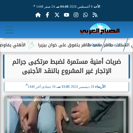
هـ
الأحد
9 أغسطس 2026
04:08 صـ
24 صفر 1448
ت: طاهر محمد طاهر يتفوق على خوان بيزيرا
الأهلي يفاوض أحمد عب
الرئيسية
الحوادث
ضربات أمنية مستمرة لضبط مرتكبى جرائم
الإتجار غير المشروع بالنقد الأجنبى
هـ
الأربعاء
18 ديسمبر 2024
11:01 صـ
16 جمادى آخر 1446