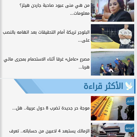
من هي منى عبود صاحبة جاردن هيلز؟
معلومات...
البلوجر تريكة أمام التحقيقات بعد اتهامه بالنصب
على...
مصرع «عامل» غرقا أثناء الاستحمام بمجرى مائي
هربا...
الأكثر قراءة
الأخبار
موجة حر جديدة تضرب 8 دول عربية.. هل...
الرياضة
الزمالك يستبعد 4 لاعبين من حساباته.. تعرف