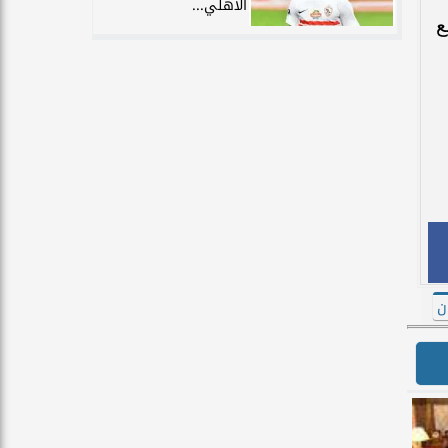
الأهلي...
ع
ن