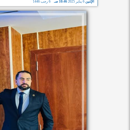
الإثنين
6 يناير 2025
10:46 صـ
6 رجب 1446