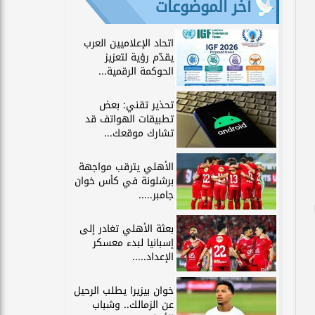
آخر الموضوعات
اتحاد الإعلاميين العرب
يقدّم رؤية لتعزيز
الحوكمة الرقمية...
تحذير تقني: بعض
تطبيقات الهواتف قد
تشارك موقعك...
الأهلي يترقب مواجهة
برشلونة في كأس خوان
جامبر.....
بعثة الأهلي تغادر إلى
إسبانيا لبدء معسكر
الإعداد.....
خوان بيزيرا يطلب الرحيل
عن الزمالك.. وشباب