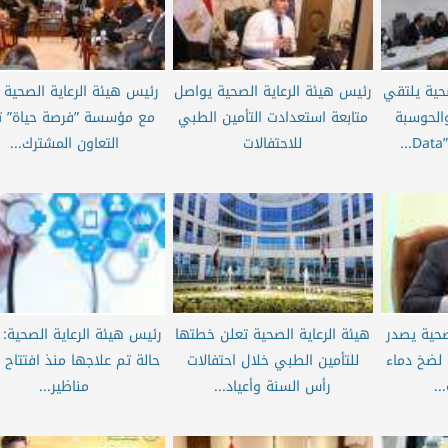
حية يلتقي
رئيس هيئة الرعاية الصحية يواصل
رئيس هيئة الرعاية الصحية 
والحوسبة
متابعة استعدادت التأمين الطبي
مع مؤسسة ”فرصة حياة” تع
.
للاحتفالات
التعاون المشترك...
صحية يصدر
هيئة الرعاية الصحية تعلن خطتها
لضخ دماء
للتأمين الطبي خلال احتفالات
حالة تم علاجها منذ افتتاح 
..
رأس السنة وأعياد...
مناظير...