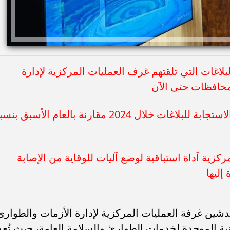
ي: 690 ألف حصيلة البلاغات التي تلقتهم غرف العمليات المركزية لإدارة
محافظات حتى الآن
رئيس هيئة الرعاية الصحية: زيادة معدل الاستجابة للبلاغات خلال 2024 مقارنة بالعام الأسبق ب
كزية آداة استباقية لوضع آليات للوقاية من الإصابة
إليها
تدشين غرفة العمليات المركزية لإدارة الأزمات والطوارئ
ة الموحدة لخدمات الطوارئ والسلامة العامة، حيث تُعد