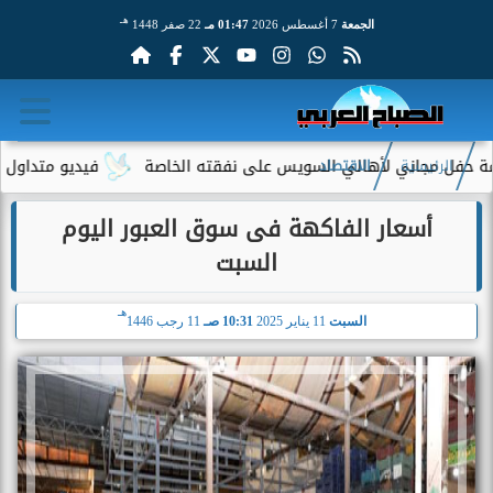
هـ
الجمعة
7 أغسطس 2026
01:47 مـ
22 صفر 1448
 مجاني لأهالي السويس على نفقته الخاصة
فيديو متداول لسيدة مس
الرئيسية
الاقتصاد
أسعار الفاكهة فى سوق العبور اليوم
السبت
هـ
السبت
11 يناير 2025
10:31 صـ
11 رجب 1446