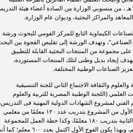
لموسم الحج للعام الجاري 2025م / 1446هـ ، من منسوبي الوزارة من السادة أعضاء هيئة التدر
عاهد والمراكز البحثية، وديوان عام الوزارة.
صناعات الكيماوية التابع للمركز القومي للبحوث ورشة
الصناعي"، وتهدف الورشة إلى تقليص الفجوة بين البحث
لى مجموعة من المنتجات البحثية القابلة للتطبيق
بهدف إيجاد بديل وطنى لتلك المنتجات المستوردة،
يز الصناعات الوطنية المختلفة.
العلوم والثقافة الاجتماع الثاني للجنة التنسيقية
ث العلمي (اللجنة الوطنية المصرية للتربية والعلوم
ليم الفني لمشروع الشهادات الدولية المهنية فى التدريس،
وناقش الاجتماع ما تم تنفيذه خلال الفوج الأول من المشروع بتدريب عدد ١٢٠ معلمًا من معلمي
القاهرة الكبرى، فضلاً عن بدء المجموعة الثانية بتدريب ١٨٠ معلمًا، وكذا خطة العمل للمجموعة
الثالثة، التي سوف تشهد تدريب ٣٠٠ معلم، وبهذا يكون الفوج الأول اكتمل بعدد ٦٠٠ معلم؛ كما