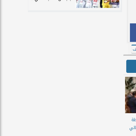
ف
طة
الي