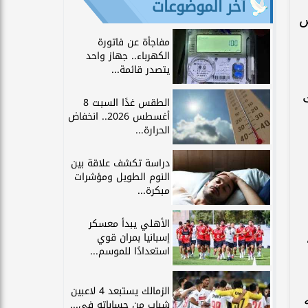
آخر الموضوعات
يس
مفاجأة عن فاتورة
الكهرباء.. جهاز واحد
يتصدر قائمة...
الطقس غدًا السبت 8
أغسطس 2026.. انخفاض
الحرارة...
دراسة تكشف علاقة بين
النوم الطويل ومؤشرات
مبكرة...
الأهلي يبدأ معسكر
إسبانيا بمران قوي
استعدادًا للموسم...
الزمالك يستبعد 4 لاعبين
 أنه
شباب من حساباته في...