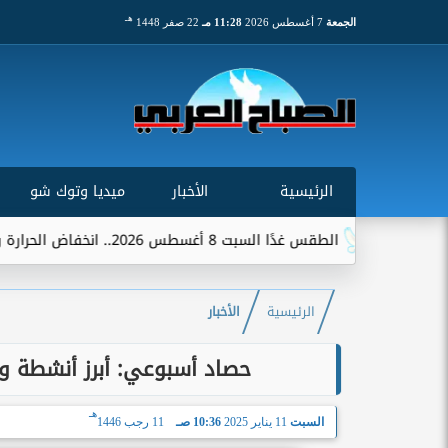
هـ
الجمعة
7 أغسطس 2026
11:28 مـ
22 صفر 1448
الرئيسية
الأخبار
ميديا وتوك شو
الطقس غدًا السبت 8 أغسطس 2026.. انخفاض الحرارة وشبورة ورياح على عدة...
الرئيسية
الأخبار
حصاد أسبوعي: أبرز أنشطة وإن
هـ
السبت
11 يناير 2025
10:36 صـ
11 رجب 1446