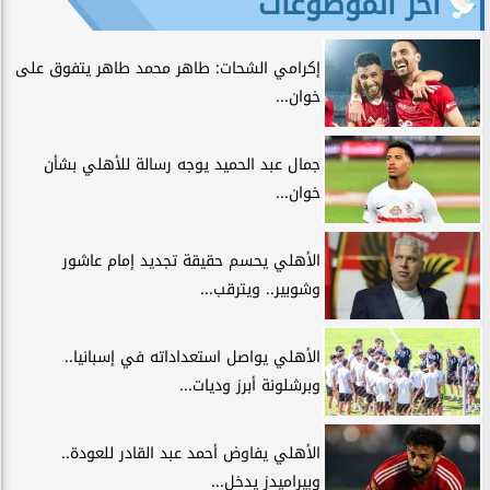
آخر الموضوعات
إكرامي الشحات: طاهر محمد طاهر يتفوق على
خوان...
جمال عبد الحميد يوجه رسالة للأهلي بشأن
خوان...
الأهلي يحسم حقيقة تجديد إمام عاشور
وشوبير.. ويترقب...
الأهلي يواصل استعداداته في إسبانيا..
وبرشلونة أبرز وديات...
الأهلي يفاوض أحمد عبد القادر للعودة..
وبيراميدز يدخل...