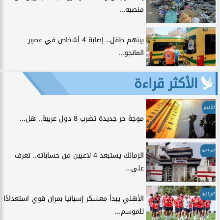
منصبه...
بينهم طفل.. إصابة 4 أشخاص في عصير
المانجو...
الأكثر قراءة
الأخبار
موجة حر جديدة تضرب 8 دول عربية.. هل...
الرياضة
الزمالك يستبعد 4 لاعبين من حساباته.. تعرف
على...
الرياضة
الأهلي يبدأ معسكر إسبانيا بمران قوي استعدادًا
للموسم...