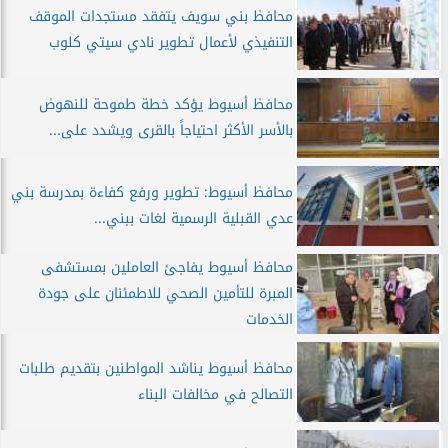
محافظ بني سويف يتفقد مستجدات الموقف
التنفيذي لأعمال تطوير نادي سيتي كلوب
محافظ أسيوط يؤكد خطة طموحة للنهوض
بالأسر الأكثر احتياجاً بالقرى ويشدد على...
محافظ أسيوط: تطوير ورفع كفاءة بمدرسة بني
عدي القبلية الرسمية لغات ببني...
محافظ أسيوط يفاجئ العاملين بمستشفى
المبرة للتأمين الصحي للاطمئنان على جودة
الخدمات
محافظ أسيوط يناشد المواطنين بتقديم طلبات
التصالح في مخالفات البناء