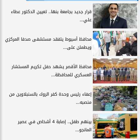
قرار جديد بجامعة بنها.. تعيين الدكتور عطاء
علي...
محافظ أسيوط يتفقد مستشفى صدفا المركزي
ويطمئن على...
محافظ الأقصر يشهد حفل تكريم المستشار
العسكري للمحافظة...
إعفاء رئيس وحدة كفر الروك بالسنبلاوين من
منصبه...
بينهم طفل.. إصابة 4 أشخاص في عصير
المانجو...