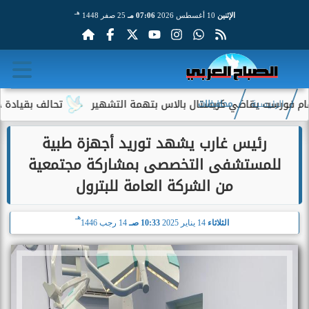
هـ
الإثنين
10 أغسطس 2026
07:06 مـ
25 صفر 1448
ست يقاضي كريستال بالاس بتهمة التشهير
تحالف بقيادة جيف بيزوس ي
الرئيسية
محافظات
رئيس غارب يشهد توريد أجهزة طبية
للمستشفى التخصصى بمشاركة مجتمعية
من الشركة العامة للبترول
هـ
الثلاثاء
14 يناير 2025
10:33 صـ
14 رجب 1446