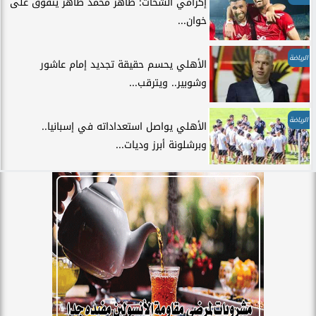
إكرامي الشحات: طاهر محمد طاهر يتفوق على
خوان...
الرياضة
الأهلي يحسم حقيقة تجديد إمام عاشور
وشوبير.. ويترقب...
الرياضة
الأهلي يواصل استعداداته في إسبانيا..
وبرشلونة أبرز وديات...