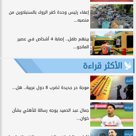
إعفاء رئيس وحدة كفر الروك بالسنبلاوين من
منصبه...
بينهم طفل.. إصابة 4 أشخاص في عصير
المانجو...
الأكثر قراءة
الأخبار
موجة حر جديدة تضرب 8 دول عربية.. هل...
الرياضة
جمال عبد الحميد يوجه رسالة للأهلي بشأن
خوان...
الرياضة