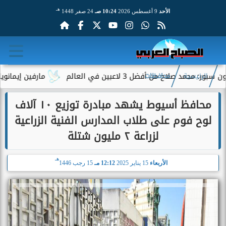
هـ
الأحد
9 أغسطس 2026
10:24 صـ
24 صفر 1448
لاح من أفضل 3 لاعبين في العالم
مارفين إيمانويل.. سائ
الرئيسية
محافظات
محافظ أسيوط يشهد مبادرة توزيع ١٠ آلاف
لوح فوم على طلاب المدارس الفنية الزراعية
لزراعة ٢ مليون شتلة
هـ
الأربعاء
15 يناير 2025
12:12 مـ
15 رجب 1446