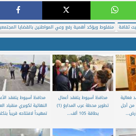
يت ثقافة
منفلوط ويؤكد أهمية رفع وعي المواطنين بالقضايا المجتمعي
فعالية
محافظ أسيوط يتفقد أعمال
محافظ أسيوط يتفقد الأع
 من أجل
تطوير محطة عرب المدابغ (1)
النهائية لكوبري منقباد ال
رض...
بطاقة 105 ألف...
تمهيداً لافتتاحه قريباً بتكلف