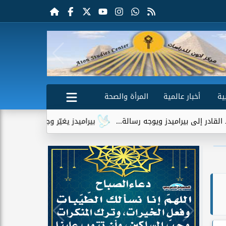
ية
أخبار عالمية
المرأة والصحة
اميدز ويوجه رسالة...
بيراميدز يغيّر وجهته الهجومية بعد تعثر 