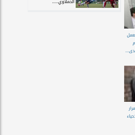
الحملاوي.....
لعمل
م
دى...
رار
حياء