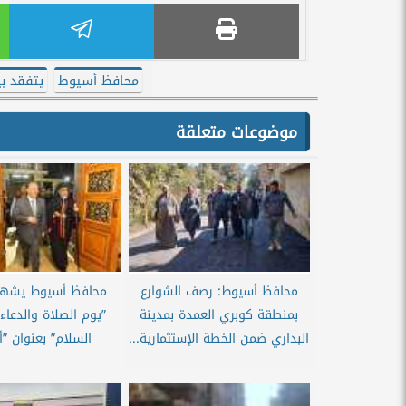
محافظ أسيوط
يتفقد ب
موضوعات متعلقة
محافظ أسيوط: رصف الشوارع
محافظ أسيوط يشهد 
بمنطقة كوبري العمدة بمدينة
”يوم الصلاة والدعاء
البداري ضمن الخطة الإستثمارية...
السلام” بعنوان ”أ