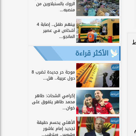
الروك بالسنبلاوين من
منصبه...
بينهم طفل.. إصابة 4
أشخاص في عصير
المانجو...
ط
الأكثر قراءة
الأخبار
موجة حر جديدة تضرب 8
دول عربية.. هل...
الرياضة
إكرامي الشحات: طاهر
محمد طاهر يتفوق على
خوان...
الرياضة
الأهلي يحسم حقيقة
تجديد إمام عاشور
وشوبير.. ويترقب...