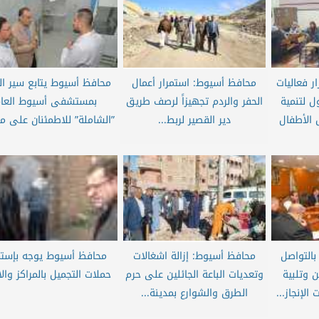
 فعاليات
محافظ أسيوط: استمرار أعمال
محافظ أسيوط يتابع سير ا
ول لتنمية
الحفر والردم تجهيزاً لرصف طريق
بمستشفى أسيوط العا
 الأطفال
دير القصير لربط...
”الشاملة” للاطمئنان على م
التواصل
محافظ أسيوط: إزالة اشغالات
محافظ أسيوط يوجه بإستم
ن وتلبية
وتعديات الباعة الجائلين على حرم
حملات التجميل بالمراكز والا
لإنجاز...
الطرق والشوارع بمدينة...