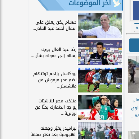
آخر الموضوعات
هشام يكن يعلق على
ة
انتقال أحمد عبد القادر...
رضا عبد العال يوجه
رسالة إلى عموتة بشأن...
نيوكاسل يزاحم توتنهام
لضم عمر مرموش من
مانشستر...
مال
منتخب مصر للناشئات
يواجه الدنمارك بحثًا عن
علوي
برونزية...
ة...
بيراميدز يغيّر وجهته
الهجومية بعد تعثر صفقة