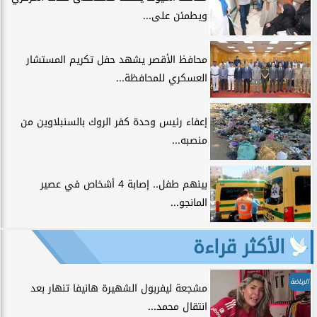
ويطمئن على...
محافظ الأقصر يشهد حفل تكريم المستشار
العسكري للمحافظة...
إعفاء رئيس وحدة كفر الروك بالسنبلاوين من
منصبه...
بينهم طفل.. إصابة 4 أشخاص في عصير
المانجو...
الأكثر قراءة
الرياضة
مشجعة ليفربول الشهيرة هانيفا تنهار بعد
انتقال محمد...