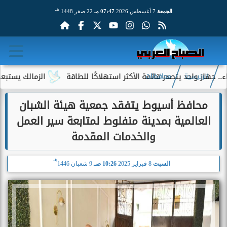
هـ
الجمعة
7 أغسطس 2026
07:47 مـ
22 صفر 1448
واحد يتصدر قائمة الأكثر استهلاكًا للطاقة
الزمالك يستبعد 4 لاعبين شباب من حساباته في الموسم الجديد
الرئيسية
محافظات
محافظ أسيوط يتفقد جمعية هيئة الشبان
العالمية بمدينة منفلوط لمتابعة سير العمل
والخدمات المقدمة
هـ
السبت
8 فبراير 2025
10:26 صـ
9 شعبان 1446