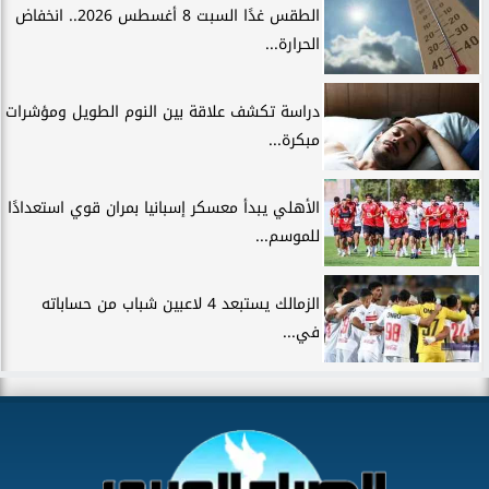
الطقس غدًا السبت 8 أغسطس 2026.. انخفاض
الحرارة...
دراسة تكشف علاقة بين النوم الطويل ومؤشرات
مبكرة...
الأهلي يبدأ معسكر إسبانيا بمران قوي استعدادًا
للموسم...
الزمالك يستبعد 4 لاعبين شباب من حساباته
في...