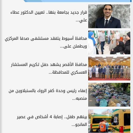
قرار جديد بجامعة بنها.. تعيين الدكتور عطاء
علي...
محافظ أسيوط يتفقد مستشفى صدفا المركزي
ويطمئن على...
محافظ الأقصر يشهد حفل تكريم المستشار
العسكري للمحافظة...
إعفاء رئيس وحدة كفر الروك بالسنبلاوين من
منصبه...
بينهم طفل.. إصابة 4 أشخاص في عصير
المانجو...