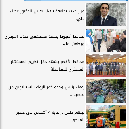
قرار جديد بجامعة بنها.. تعيين الدكتور عطاء
علي...
محافظ أسيوط يتفقد مستشفى صدفا المركزي
ويطمئن على...
محافظ الأقصر يشهد حفل تكريم المستشار
العسكري للمحافظة...
إعفاء رئيس وحدة كفر الروك بالسنبلاوين من
منصبه...
بينهم طفل.. إصابة 4 أشخاص في عصير
المانجو...