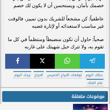
خصمك بأمان، ويستحسن أن لا يكون لك خصم
عاطفياً: كن مشجعاً للشريك بدون تمييز، فالوقت
غير مناسب لاستعدائه أو لإثارة غضبه
صحياً: حاول أن تكون منضبطاً ومنتظماً في كل ما
تقوم به، ولا تترك حبل شهيتك على غاربه
حظك اليوم
توقعات الابراج الخميس
الابراج
برجك اليوم
علم الفلك
موضوعات متعلقة