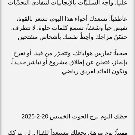
علنياً. واجه السلبيّات بالإيجابيات لتتفادى التحدّيات
عاطفياً: تسعدك أجواء هذا اليوم، تشعر بالقوة،
تفيض حباً وشغفاً، تسمع كلمات حلوة. لا تتطرف.
حسّنْ مزاجك وأحِطْ نفسك بأشخاص منفتحين
صحياً: تمارس هواياتك، وتتحرّر من قيد، أو تفرح
بإنجاز، فتعلن عن إطلاق مشروع أو تباشر جديداً،
وتكون القائد لفريق رياضي
حظك اليوم برج الحوت الخميس 20-2-2025
مهنياً: يوم مرهق يجعلك مستعداً للقتال. لن يتركك