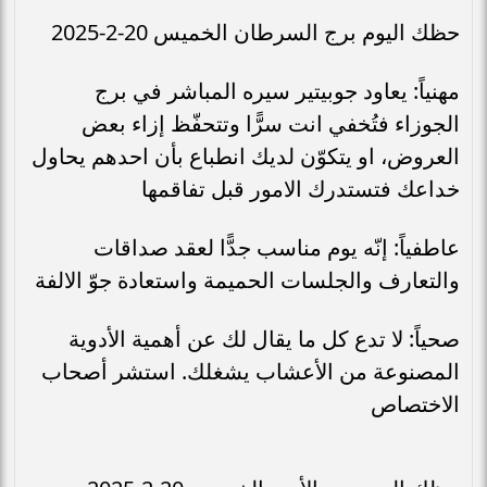
حظك اليوم برج السرطان الخميس 20-2-2025
مهنياً: يعاود جوبيتير سيره المباشر في برج
الجوزاء فتُخفي انت سرًّا وتتحفّظ إزاء بعض
العروض، او يتكوّن لديك انطباع بأن احدهم يحاول
خداعك فتستدرك الامور قبل تفاقمها
عاطفياً: إنّه يوم مناسب جدًّا لعقد صداقات
والتعارف والجلسات الحميمة واستعادة جوّ الالفة
صحياً: لا تدع كل ما يقال لك عن أهمية الأدوية
المصنوعة من الأعشاب يشغلك. استشر أصحاب
الاختصاص