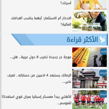
أسرتك؟
الادخار أم الاستثمار: أيهما يناسب أهدافك
المالية؟
الأكثر قراءة
الأخبار
موجة حر جديدة تضرب 8 دول عربية.. هل...
الرياضة
الزمالك يستبعد 4 لاعبين من حساباته.. تعرف
على...
الرياضة
الأهلي يبدأ معسكر إسبانيا بمران قوي استعدادًا
للموسم...