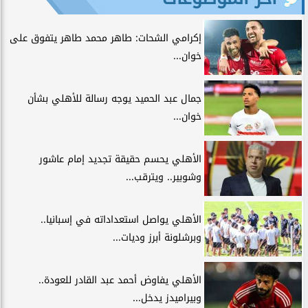
إكرامي الشحات: طاهر محمد طاهر يتفوق على
خوان...
جمال عبد الحميد يوجه رسالة للأهلي بشأن
خوان...
الأهلي يحسم حقيقة تجديد إمام عاشور
وشوبير.. ويترقب...
الأهلي يواصل استعداداته في إسبانيا..
وبرشلونة أبرز وديات...
الأهلي يفاوض أحمد عبد القادر للعودة..
وبيراميدز يدخل...