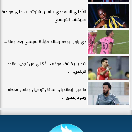
الأهلي السعودي ينافس شتوتجارت على موهبة
فنربخشة الفرنسي
دي باول يوجه رسالة مؤثرة لميسي بعد وفاة...
شوبير يكشف موقف الأهلي من تجديد عقود
الرباعي.....
مارفين إيمانويل.. سائق توصيل وعامل محطة
وقود يحقق...