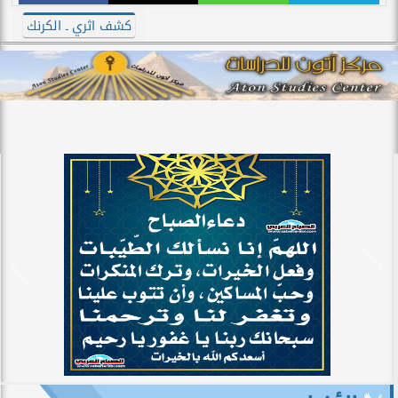
كشف اثري ـ الكرنك