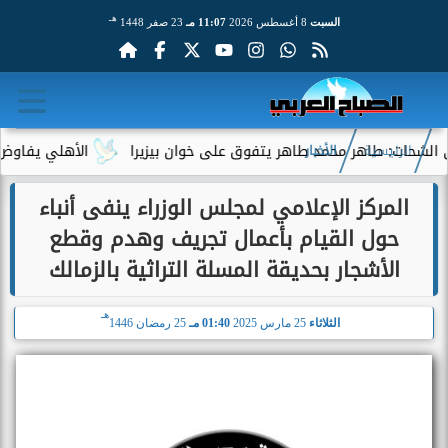
هـ
السبت
8 أغسطس 2026
11:07 مـ
23 صفر 1448
ت: طاهر محمد طاهر يتفوق على خوان بيزيرا
الأهلي يفاوض أحمد عب
الرئيسية
الأخبار
المركز الإعلامي لمجلس الوزراء ينفى أنباء
حول القيام بأعمال تجريف وهدم وقطع
الأشجار بحديقة المسلة التراثية بالزمالك
هـ
الثلاثاء
25 مارس 2025
01:40 مـ
25 رمضان 1446