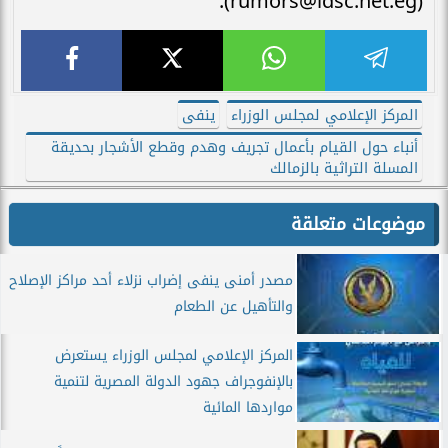
(rumors@idsc.net.eg).
المركز الإعلامي لمجلس الوزراء
ينفى
أنباء حول القيام بأعمال تجريف وهدم وقطع الأشجار بحديقة
المسلة التراثية بالزمالك
موضوعات متعلقة
مصدر أمنى ينفى إضراب نزلاء أحد مراكز الإصلاح
والتأهيل عن الطعام
المركز الإعلامي لمجلس الوزراء يستعرض
بالإنفوجراف جهود الدولة المصرية لتنمية
مواردها المائية