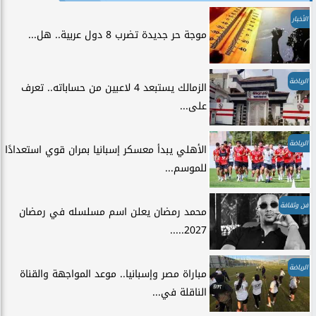
الأخبار
موجة حر جديدة تضرب 8 دول عربية.. هل...
الرياضة
الزمالك يستبعد 4 لاعبين من حساباته.. تعرف
على...
الرياضة
الأهلي يبدأ معسكر إسبانيا بمران قوي استعدادًا
للموسم...
فن وثقافة
محمد رمضان يعلن اسم مسلسله في رمضان
2027.....
الرياضة
مباراة مصر وإسبانيا.. موعد المواجهة والقناة
الناقلة في...