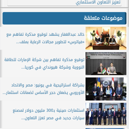
تعزيز التعاون الاستثماري
موضوعات متعلقة
خالد عبدالغفار يشهد توقيع مذكرة تفاهم مع
«فياترس» لتطوير مجالات الرعاية بملف...
توقيع مذكرة تفاهم بين شركة الإمارات للطاقة
النووية وشركة هيونداي في كوريا...
بشراكة استراتيجية في يونيو: مصر والاتحاد
الأوروبي يضعان حجر الأساس لضمانات استثمار...
استثمارات صينية بـ300 مليون دولار لمصنع
سيارات جديد في مصر تعزز التعاون...