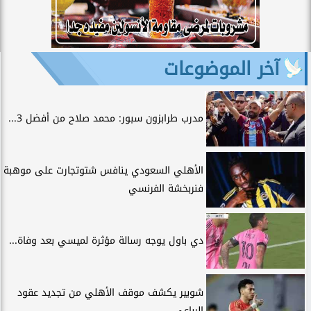
آخر الموضوعات
مدرب طرابزون سبور: محمد صلاح من أفضل 3...
الأهلي السعودي ينافس شتوتجارت على موهبة
فنربخشة الفرنسي
دي باول يوجه رسالة مؤثرة لميسي بعد وفاة...
شوبير يكشف موقف الأهلي من تجديد عقود
الرباعي.....