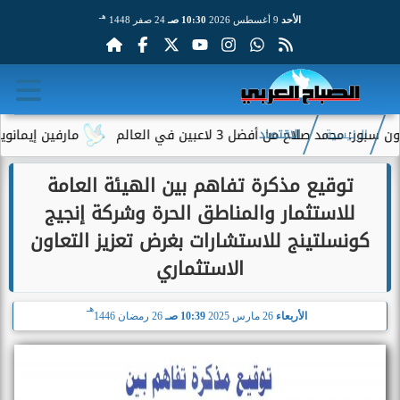
هـ
الأحد
9 أغسطس 2026
10:30 صـ
24 صفر 1448
لاح من أفضل 3 لاعبين في العالم
مارفين إيمانويل.. سا
الرئيسية
الاقتصاد
توقيع مذكرة تفاهم بين الهيئة العامة
للاستثمار والمناطق الحرة وشركة إنجيج
كونسلتينج للاستشارات بغرض تعزيز التعاون
الاستثماري
هـ
الأربعاء
26 مارس 2025
10:39 صـ
26 رمضان 1446