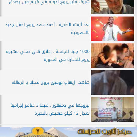
شريف منير يروج لدوره في فيلم مين يصدق
بعد أزمته الصحية.. أحمد سعد يروج لحفل جديد
بالسعودية
1000 جنيه للجلسة.. إغلاق نادي صحي مشبوه
يروج للدعارة في العجوزة
شاهد.. إيهاب توفيق يروج لحفله بـ الزمالك
بيروجها في دمنهور.. ضبط 3 عناصر إجرامية
لاتجار 12 كيلو حشيش بالبحيرة