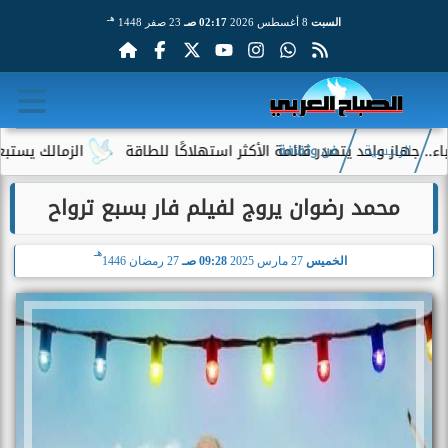
هـ
السبت
8 أغسطس 2026
02:17 صـ
23 صفر 1448
هاز واحد يتصدر قائمة الأكثر استهلاكًا للطاقة
الزمالك يستبعد 4 لاعبين شباب من حساباته في الموسم الجديد
الرئيسية
فن وثقافة
محمد رضوان يروج لفيلم فار بسبع ترواح
هـ
الخميس
27 مارس 2025
09:28 صـ
27 رمضان 1446