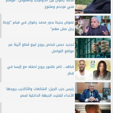
محمد رضوان بين الكوميديا والغموض.. موسم
فني مزدحم ومتنوع
غموض يحيط بدور محمد رضوان في فيلم ”زوجة
رجل مش مهم”
تجديد حبس شخص يروج لبيع قطع أثرية عبر
مواقع التواصل
شاهد.. تامر عاشور يروج لحفله مع إليسا في
قطر
رئيس حزب الجيل: الشائعات والأكاذيب يروجها
الأعداء لتفتيت الجبهة الداخلية لمصر