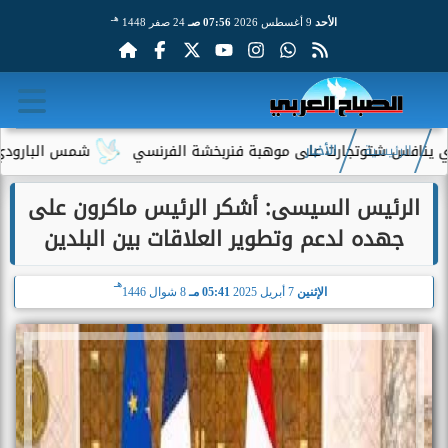
هـ
الأحد
9 أغسطس 2026
07:56 صـ
24 صفر 1448
 شتوتجارت على موهبة فنربخشة الفرنسي
شمس البارودي تستعيد 
الرئيسية
الأخبار
الرئيس السيسى: أشكر الرئيس ماكرون على
جهده لدعم وتطوير العلاقات بين البلدين
هـ
الإثنين
7 أبريل 2025
05:41 مـ
8 شوال 1446