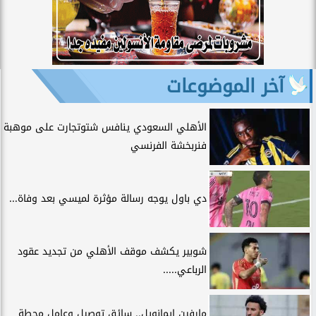
آخر الموضوعات
الأهلي السعودي ينافس شتوتجارت على موهبة
فنربخشة الفرنسي
دي باول يوجه رسالة مؤثرة لميسي بعد وفاة...
شوبير يكشف موقف الأهلي من تجديد عقود
الرباعي.....
مارفين إيمانويل.. سائق توصيل وعامل محطة