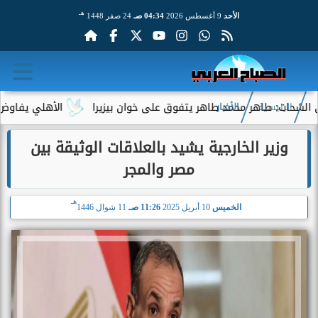
هـ
الأحد
9 أغسطس 2026
04:34 صـ
24 صفر 1448
: طاهر محمد طاهر يتفوق على خوان بيزيرا
الأهلي يفاوض أحمد عب
الرئيسية
الأخبار
وزير الخارجية يشيد بالعلاقات الوثيقة بين
مصر والمجر
هـ
الخميس
10 أبريل 2025
11:26 صـ
11 شوال 1446