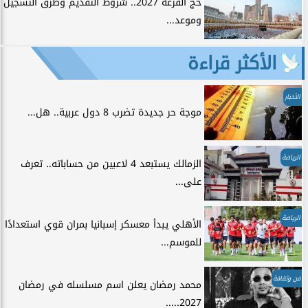
حج القرعة 2027.. شروط التقديم وطرق التسجيل
وموعد...
الأكثر قراءة
الأخبار
موجة حر جديدة تضرب 8 دول عربية.. هل...
الرياضة
الزمالك يستبعد 4 لاعبين من حساباته.. تعرف
على...
الرياضة
الأهلي يبدأ معسكر إسبانيا بمران قوي استعدادًا
للموسم...
فن وثقافة
محمد رمضان يعلن اسم مسلسله في رمضان
2027.....