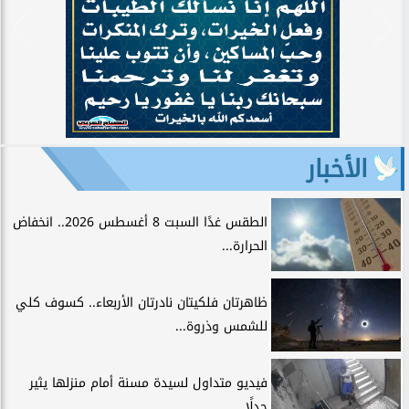
الأخبار
الطقس غدًا السبت 8 أغسطس 2026.. انخفاض
الحرارة...
ظاهرتان فلكيتان نادرتان الأربعاء.. كسوف كلي
للشمس وذروة...
فيديو متداول لسيدة مسنة أمام منزلها يثير
جدلًا...