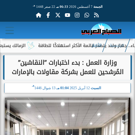
هـ
الجمعة
7 أغسطس 2026
06:33 مـ
22 صفر 1448
 واحد يتصدر قائمة الأكثر استهلاكًا للطاقة
الزمالك يستبعد 4 لاعبين شباب من حساباته في الموسم الجديد
الرئيسية
الأخبار
وزارة العمل : بدء اختبارات ”النقاشين”
المُرشحين للعمل بشركة مقاولات بالإمارات
هـ
السبت
12 أبريل 2025
01:04 مـ
13 شوال 1446