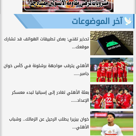
آخر الموضوعات
تحذير تقني: بعض تطبيقات الهواتف قد تشارك
موقعك...
الأهلي يترقب مواجهة برشلونة في كأس خوان
جامبر.....
بعثة الأهلي تغادر إلى إسبانيا لبدء معسكر
الإعداد.....
خوان بيزيرا يطلب الرحيل عن الزمالك.. وشباب
الأهلي...