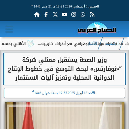
هـ
الخميس
6 أغسطس 2026
12:21 مـ
21 صفر 1448
ارك موقعك الجغرافي مع أطراف خارجية...
الأهلي يحسم الجدل حول
الرئيسية
الأخبار
وزير الصحة يستقبل ممثلي شركة
”«نوفارتس» لبحث التوسع في خطوط الإنتاج
الدوائية المحلية وتعزيز آليات الاستثمار
هـ
الأحد
13 أبريل 2025
12:57 مـ
14 شوال 1446