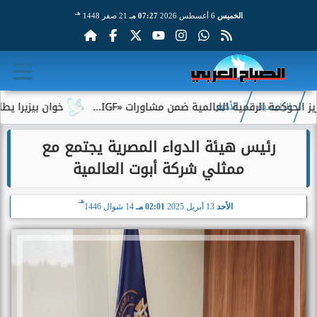
هـ
الخميس
6 أغسطس 2026
07:27 مـ
21 صفر 1448
 الرقمية العالمية ضمن مشاورات «IGF...
خوان بيزيرا يطلب الرحيل
الرئيسية
الأخبار
رئيس هيئة الدواء المصرية يجتمع مع
ممثلي شركة أبوت العالمية
هـ
الأحد
13 أبريل 2025
02:01 مـ
14 شوال 1446