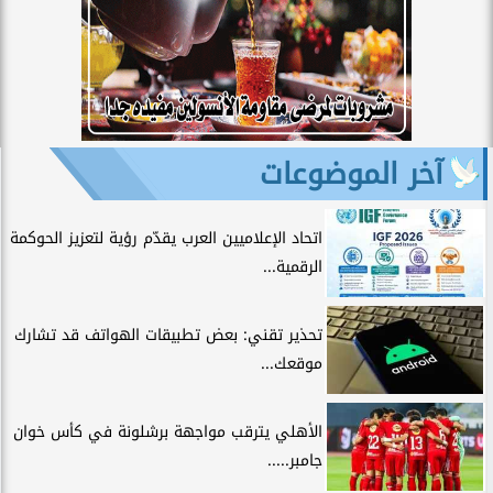
آخر الموضوعات
اتحاد الإعلاميين العرب يقدّم رؤية لتعزيز الحوكمة
الرقمية...
تحذير تقني: بعض تطبيقات الهواتف قد تشارك
موقعك...
الأهلي يترقب مواجهة برشلونة في كأس خوان
جامبر.....