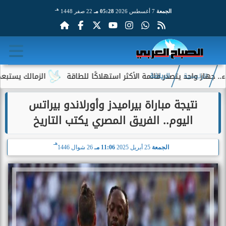
هـ
الجمعة
7 أغسطس 2026
05:28 مـ
22 صفر 1448
واحد يتصدر قائمة الأكثر استهلاكًا للطاقة
الزمالك يستبعد 4 لاعبين شباب من حساباته في الموسم الجديد
الرئيسية
الرياضة
نتيجة مباراة بيراميدز وأورلاندو بيراتس
اليوم.. الفريق المصري يكتب التاريخ
هـ
الجمعة
25 أبريل 2025
11:06 مـ
26 شوال 1446