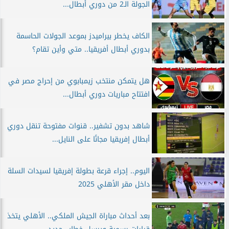
الجولة الـ2 من دوري أبطال...
الكاف يخطر بيراميدز بموعد الجولات الحاسمة
بدوري أبطال أفريقيا.. متي وأين تقام؟
هل يتمكن منتخب زيمبابوي من إحراج مصر في
افتتاح مباريات دوري أبطال...
شاهد بدون تشفير.. قنوات مفتوحة تنقل دوري
أبطال إفريقيا مجانًا على النايل...
اليوم.. إجراء قرعة بطولة إفريقيا لسيدات السلة
داخل مقر الأهلي 2025
بعد أحداث مباراة الجيش الملكي.. الأهلي يتخذ