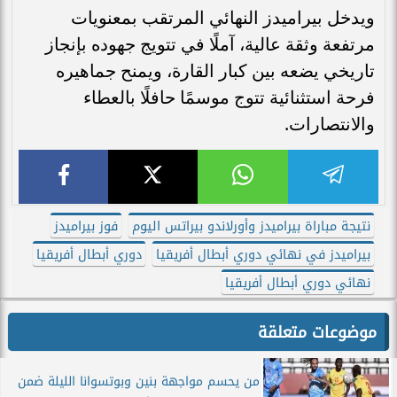
ويدخل بيراميدز النهائي المرتقب بمعنويات
مرتفعة وثقة عالية، آملًا في تتويج جهوده بإنجاز
تاريخي يضعه بين كبار القارة، ويمنح جماهيره
فرحة استثنائية تتوج موسمًا حافلًا بالعطاء
والانتصارات.
نتيجة مباراة بيراميدز وأورلاندو بيراتس اليوم
فوز بيراميدز
بيراميدز في نهائي دوري أبطال أفريقيا
دوري أبطال أفريقيا
نهائي دوري أبطال أفريقيا
موضوعات متعلقة
من يحسم مواجهة بنين وبوتسوانا الليلة ضمن