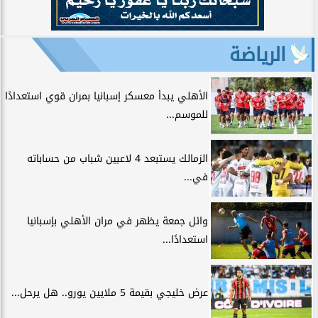
الرياضة
الأهلي يبدأ معسكر إسبانيا بمران قوي استعدادًا
للموسم...
الزمالك يستبعد 4 لاعبين شباب من حساباته
في...
وائل جمعة يظهر في مران الأهلي بإسبانيا
استعدادًا...
عرض خليجي بقيمة 5 ملايين يورو.. هل يرحل...