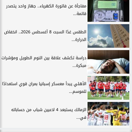
مفاجأة عن فاتورة الكهرباء.. جهاز واحد يتصدر
قائمة...
الطقس غدًا السبت 8 أغسطس 2026.. انخفاض
الحرارة...
دراسة تكشف علاقة بين النوم الطويل ومؤشرات
مبكرة...
الأهلي يبدأ معسكر إسبانيا بمران قوي استعدادًا
للموسم...
الزمالك يستبعد 4 لاعبين شباب من حساباته
في...