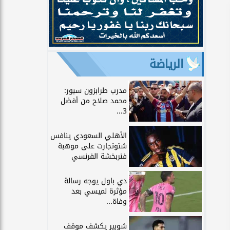
الرياضة
مدرب طرابزون سبور:
محمد صلاح من أفضل
3...
الأهلي السعودي ينافس
شتوتجارت على موهبة
فنربخشة الفرنسي
دي باول يوجه رسالة
مؤثرة لميسي بعد
وفاة...
شوبير يكشف موقف