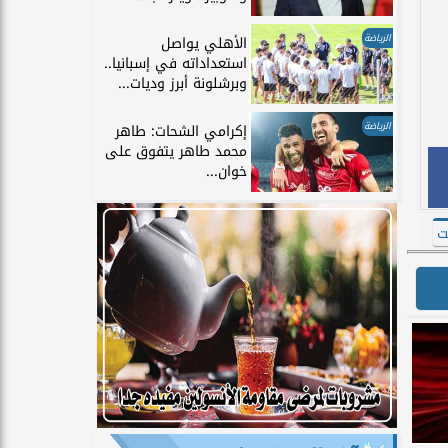
الرياضة
الأهلي يواصل
استعداداته في إسبانيا..
وبرشلونة أبرز وديات...
الرياضة
إكرامي الشحات: طاهر
محمد طاهر يتفوق على
خوان...
ت