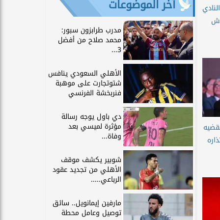
آخر الموضوعات
لنادي
اش
مدرب طرابزون سبور:
محمد صلاح من أفضل
3...
الأهلي السعودي ينافس
شتوتجارت على موهبة
فنربخشة الفرنسي
دي باول يوجه رسالة
مؤثرة لميسي بعد
لقضيه
وفاة...
اره
شوبير يكشف موقف
الأهلي من تجديد عقود
الرباعي.....
مارفين إيمانويل.. سائق
توصيل وعامل محطة