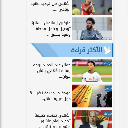
الأهلي من تجديد عقود
الرباعي.....
مارفين إيمانويل.. سائق
توصيل وعامل محطة
وقود يحقق...
الأكثر قراءة
الرياضة
جمال عبد الحميد يوجه
رسالة للأهلي بشأن
خوان...
الأخبار
موجة حر جديدة تضرب 8
دول عربية.. هل...
الرياضة
الأهلي يحسم حقيقة
تجديد إمام عاشور
وشوبير.. ويترقب...