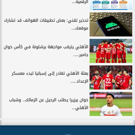
الرقمية...
تحذير تقني: بعض تطبيقات الهواتف قد تشارك
موقعك...
الأهلي يترقب مواجهة برشلونة في كأس خوان
جامبر.....
بعثة الأهلي تغادر إلى إسبانيا لبدء معسكر
الإعداد.....
خوان بيزيرا يطلب الرحيل عن الزمالك.. وشباب
الأهلي...