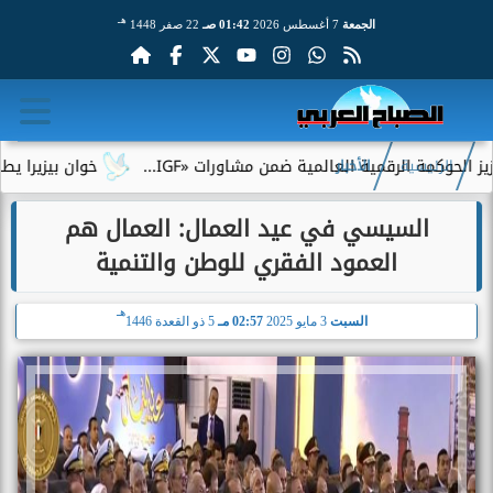
هـ
الجمعة
7 أغسطس 2026
01:42 صـ
22 صفر 1448
كمة الرقمية العالمية ضمن مشاورات «IGF...
خوان بيزيرا يطلب الر
الرئيسية
الأخبار
السيسي في عيد العمال: العمال هم
العمود الفقري للوطن والتنمية
هـ
السبت
3 مايو 2025
02:57 مـ
5 ذو القعدة 1446