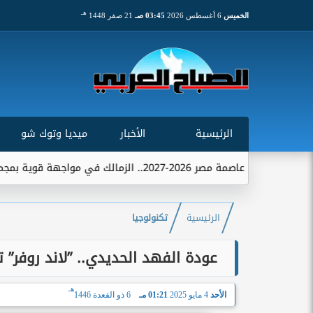
هـ
الخميس
6 أغسطس 2026
03:45 صـ
21 صفر 1448
الرئيسية
الأخبار
ميديا وتوك شو
20-2027.. الزمالك في مواجهة قوية بمجموعة تضم الاتحاد...
الرئيسية
تكنولوجيا
عودة الفهد الحديدي.. ”لاند روفر”
هـ
الأحد
4 مايو 2025
01:21 مـ
6 ذو القعدة 1446