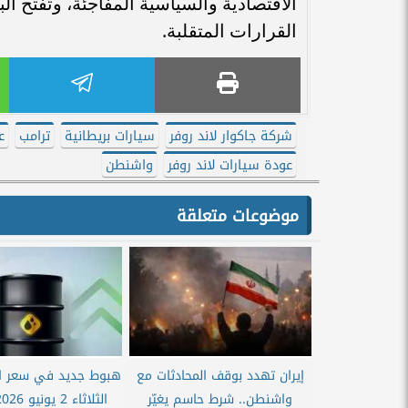
الاقتصادية والسياسية المفاجئة، وتفتح ا
القرارات المتقلبة.
شركة جاكوار لاند روفر
سيارات بريطانية
ترامب
ع
عودة سيارات لاند روفر
واشنطن
موضوعات متعلقة
إيران تهدد بوقف المحادثات مع
هبوط جديد في سعر ال
واشنطن.. شرط حاسم يغيّر