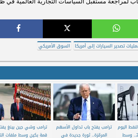
لباب لمراجعة مستقبل السياسات التجارية العالمية في ظ
مليات تصدير السيارات إلى أمريكا
السوق الأمريكي
نفط اليوم
ترامب يفتح باب تداول الأسهم
ترامب وشي جين بينغ يفتت
الثلاثاء 2 يونيو 2026.. وسط
المرمّزة.. ثورة جديدة في
قمة بكين وسط ملفات التج