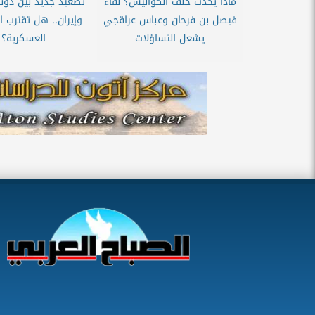
ماذا يحدث خلف الكواليس؟ لقاء
تصعيد جديد بين دونا
فيصل بن فرحان وعباس عراقجي
وإيران.. هل تقترب ا
يشعل التساؤلات
العسكرية؟