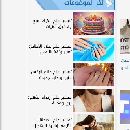
آخر الموضوعات
تفسير حلم الكيك: فرح
وتحقيق أمنيات
تفسير حلم طلاء الأظافر:
تغيير وثقة بالنفس
بشأن
الغزو
تفسير حلم خاتم الإكس:
حنين وبداية جديدة
تفسير حلم ارتداء الذهب:
رزق ومكانة
تفسير حلم الحيوانات
الأليفة: إشارة للإهمال