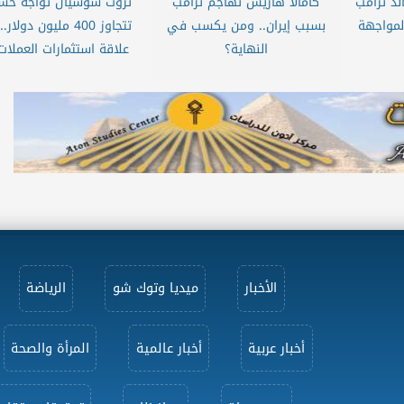
لد ترامب
كامالا هاريس تهاجم ترامب
تروث سوشيال تواجه خسا
لمواجهة
بسبب إيران.. ومن يكسب في
تتجاوز 400 مليون دولار.
النهاية؟
علاقة استثمارات العملات.
الأخبار
ميديا وتوك شو
الرياضة
أخبار عربية
أخبار عالمية
المرأة والصحة