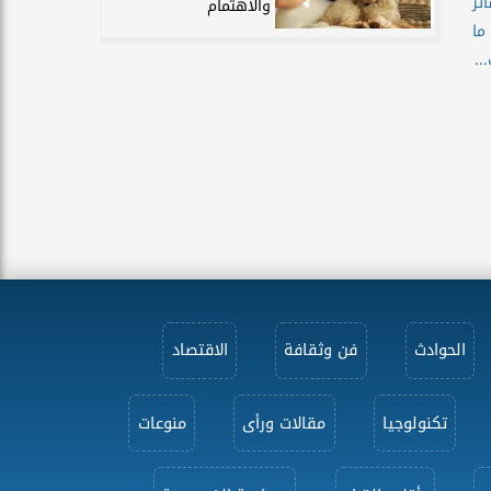
ئر
والاهتمام
. ما
..
الحوادث
فن وثقافة
الاقتصاد
تكنولوجيا
مقالات ورأى
منوعات