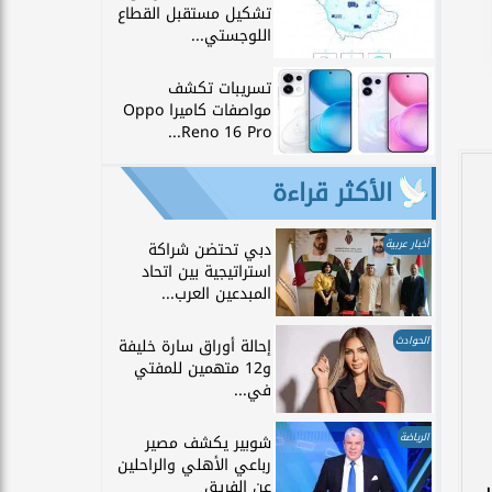
تشكيل مستقبل القطاع
اللوجستي...
تسريبات تكشف
مواصفات كاميرا Oppo
Reno 16 Pro...
الأكثر قراءة
أخبار عربية
دبي تحتضن شراكة
استراتيجية بين اتحاد
المبدعين العرب...
الحوادث
إحالة أوراق سارة خليفة
و12 متهمين للمفتي
في...
الرياضة
شوبير يكشف مصير
رباعي الأهلي والراحلين
عن الفريق