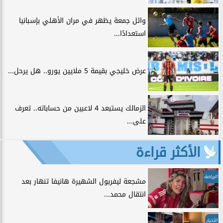
وائل جمعة يظهر في مران الأهلي بإسبانيا
استعدادًا...
عرض خليجي بقيمة 5 ملايين يورو.. هل يرحل...
الزمالك يستبعد 4 لاعبين من حساباته.. تعرف
على...
الأكثر قراءة
الرياضة
مشجعة ليفربول الشهيرة هانيفا تنهار بعد
انتقال محمد...
الأخبار