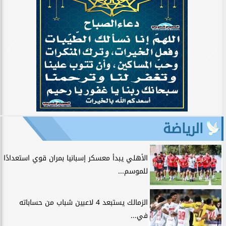
الرياضة
الأهلي يبدأ معسكر إسبانيا بمران قوي استعدادًا
للموسم...
الزمالك يستبعد 4 لاعبين شباب من حساباته
في...