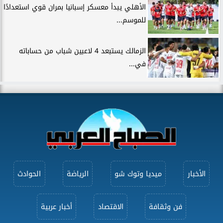
الأهلي يبدأ معسكر إسبانيا بمران قوي استعدادًا
للموسم...
الزمالك يستبعد 4 لاعبين شباب من حساباته
في...
الأخبار
ميديا وتوك شو
الرياضة
الحوادث
فن وثقافة
الاقتصاد
أخبار عربية