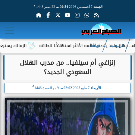
هـ
الجمعة
7 أغسطس 2026
09:54 مـ
22 صفر 1448
 واحد يتصدر قائمة الأكثر استهلاكًا للطاقة
الزمالك يستبعد 4 لاعبين شباب من حساباته في الموسم الجديد
الرئيسية
الرياضة
إنزاغي أم سيلفيا.. من مدرب الهلال
السعودي الجديد؟
هـ
الأربعاء
7 مايو 2025
02:02 مـ
9 ذو القعدة 1446