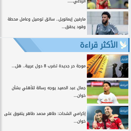
الرباعي.....
مارفين إيمانويل.. سائق توصيل وعامل محطة
وقود يحقق...
الأكثر قراءة
الأخبار
موجة حر جديدة تضرب 8 دول عربية.. هل...
الرياضة
جمال عبد الحميد يوجه رسالة للأهلي بشأن
خوان...
الرياضة
إكرامي الشحات: طاهر محمد طاهر يتفوق على
خوان...