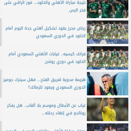
نتيجة مباراة الأهلي والخلود... فوز الراقي على
فخر الرس
رياض محرز يقود تشكيل أهلي جدة اليوم أمام
الخلود في الدوري السعودي
فرانك كيسيه.. غيابات الأهلي السعودي أمام
الخلود في دوري روشن
هزيمة مدوية لفريق الفتح... فهل سيترك جوميز
الدوري السعودي ويعود للزمالك؟
غياب عن الأبطال وموسم بلا ألقاب.. هل يفكر
رونالدو في إنهاء رحلته...