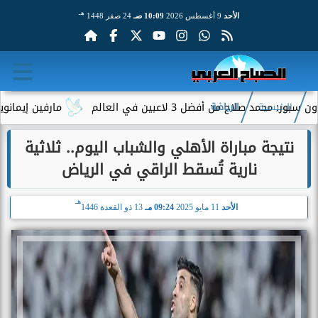
هـ
الأحد
9 أغسطس 2026
10:09 صـ
24 صفر 1448
لاح من أفضل 3 لاعبين في العالم
مارفين إيمانويل.. سا
الرئيسية
الرياضة
نتيجة مباراة الأهلي والشباب اليوم.. ثلاثية
نارية تُسقط الراقي في الرياض
هـ
الأحد
11 مايو 2025
09:24 مـ
13 ذو القعدة 1446