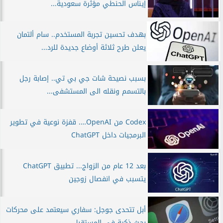
إيناس الحنطي مؤثرة سعودية...
بهدف تحسين تجربة المستخدم.. سام ألتمان
يعلن طرح ثلاثة أوضاع جديدة للرد...
بسبب نصيحة شات جي بي تي.. إصابة رجل
بالتسمم ونقله الى المستشفى...
Codex من OpenAI…. قفزة نوعية في تطوير
البرمجيات داخل ChatGPT
بعد 12 عام من الزواج... تطبيق ChatGPT
يتسبب في انفصال زوجين
أبل تتحدى جوجل: سفاري سيعتمد على محركات
بحث ذكية في المستقبل