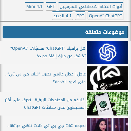
أدوات الذكاء الاصطناعي للمبرمجين
GPT
4.1 Mini
OpenAI ChatGPT
GPT
4.1 الجديد
موضوعات متعلقة
هل يراقبك ”ChatGPT” نفسيًا؟.. ”OpenAI”
تكشف عن ميزة إنقاذ جديدة
عاجل| عطل عالمي يضرب ”شات جي بي تي”..
متى تعود الخدمة؟
أغلبهم من المجتمعات الريفية.. تعرف على أكثر
المسيطرين على محادثات ChatGPT
نصيحة شات جي بي تي كادت تنهي حياتها..