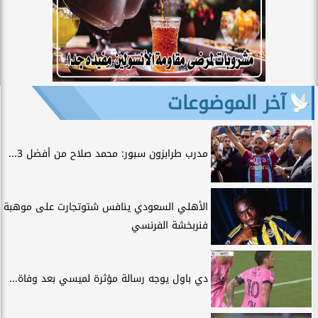
آخر الموضوعات
مدرب طرابزون سبور: محمد صلاح من أفضل 3...
الأهلي السعودي ينافس شتوتجارت على موهبة
فنربخشة الفرنسي
دي باول يوجه رسالة مؤثرة لميسي بعد وفاة...