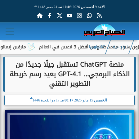
هـ
الأحد
9 أغسطس 2026
10:09 صـ
24 صفر 1448
 صلاح من أفضل 3 لاعبين في العالم
مارفين إيمانويل.. س
الرئيسية
تكنولوجيا
منصة ChatGPT تستقبل جيلًا جديدًا من
الذكاء البرمجي… GPT-4.1 يعيد رسم خريطة
التطوير التقني
هـ
الخميس
15 مايو 2025
08:17 مـ
17 ذو القعدة 1446