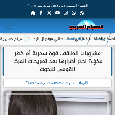
هـ
الجمعة
7 أغسطس 2026
10:58 صـ
22 صفر 1448
لقناة الناقلة في نصف نهائي مونديال اليد
هيثم حسن يقترب من الا
الرئيسية
المرأة والصحة
مشروبات الطاقة.. قوة سحرية أم خطر
مخفٍ؟ احذر أضرارها بعد تصريحات المركز
القومي للبحوث
هـ
الأربعاء
21 مايو 2025
06:24 مـ
23 ذو القعدة 1446