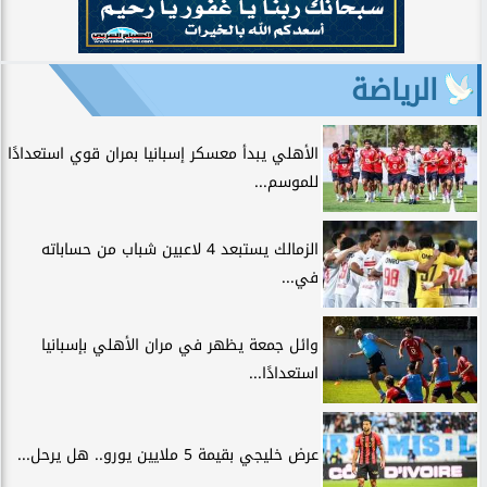
الرياضة
الأهلي يبدأ معسكر إسبانيا بمران قوي استعدادًا
للموسم...
الزمالك يستبعد 4 لاعبين شباب من حساباته
في...
وائل جمعة يظهر في مران الأهلي بإسبانيا
استعدادًا...
عرض خليجي بقيمة 5 ملايين يورو.. هل يرحل...