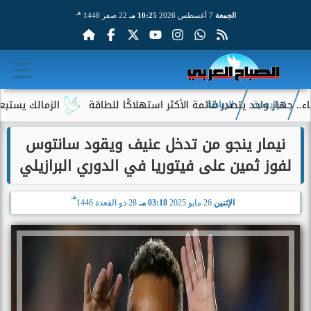
هـ
الجمعة
7 أغسطس 2026
10:25 مـ
22 صفر 1448
 واحد يتصدر قائمة الأكثر استهلاكًا للطاقة
الزمالك يستبعد 4 لاعبين شباب من حساباته في الموسم الجديد
الرئيسية
الرياضة
نيمار ينجو من تدخل عنيف ويقود سانتوس
لفوز ثمين على فيتوريا في الدوري البرازيلي
هـ
الإثنين
26 مايو 2025
03:18 مـ
28 ذو القعدة 1446