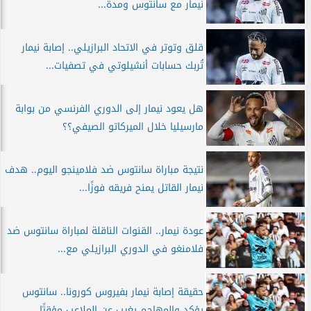
نيمار مع سانتوس ومدة...
قلق وتوتر في الاتحاد البرازيلي.. إصابة نيمار
تُربك حسابات أنشيلوتي في تصفيات...
هل يعود نيمار إلى الدوري الفرنسي من بوابة
مارسيليا خلال الميركاتو الصيفي؟؟
نتيجة مباراة سانتوس ضد فلامينجو اليوم.. هدف
نيمار القاتل يمنح فريقه فوزًا...
عودة نيمار.. القنوات الناقلة لمباراة سانتوس ضد
فلامنغو في الدوري البرازيلي مع...
حقيقة إصابة نيمار بفيروس كورونا.. سانتوس
يؤكد والمهاجم يغيب عن الملاعب مؤقتًا