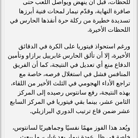
للحظات، قبل أن ينهض ويواصل اللعب حتى
صافرة النهاية، وقدّم نيمار لمحات فنية أبرزها
تسديدة خطيرة من ركلة حرة أنقذها الحارس في
اللحظات الأخيرة.
ورغم استحواذ فيتوريا على الكرة في الدقائق
الأخيرة، إلا أن تألق الحارس غابرييل برازاو وتأمين
الدفاع منع أي تعديل في النتيجة، كما أن الفريق
المنافس فشل في استغلال فرصه، خاصة مع
تراجع الأداء الهجومي في الثلث الأخير من اللقاء،
بهذه النتيجة، رفع سانتوس رصيده إلى المركز
الثامن عشر، بينما بقي فيتوريا في المركز السابع
عشر ضمن قاع ترتيب الدوري البرازيلي.
ويُعد هذا الفوز مهمًا نفسيًا وجماهيريًا لسانتوس،
خاصة في ظل عودة نيمار بعد غياب، ما يبعث