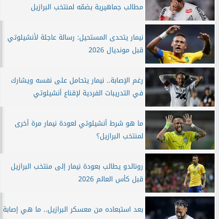
مطالب جماهيرية بضمّه لمنتخب البرازيل
نيمار يتحدى المستحيل: رسالة عاجلة لأنشيلوتي
قبل مونديال 2026
رغم الإصابة.. نيمار يتحامل على نفسه ويشارك
في التدريبات الفردية لإقناع أنشيلوتي
ما هو شرط أنشيلوتي لعودة نيمار مرة أخرى
لمنتخب البرازيل؟
رونالدو يطالب بعودة نيمار إلى منتخب البرازيل
قبل كأس العالم 2026
بعد استبعاده من معسكر البرازيل.. ما هي إصابة