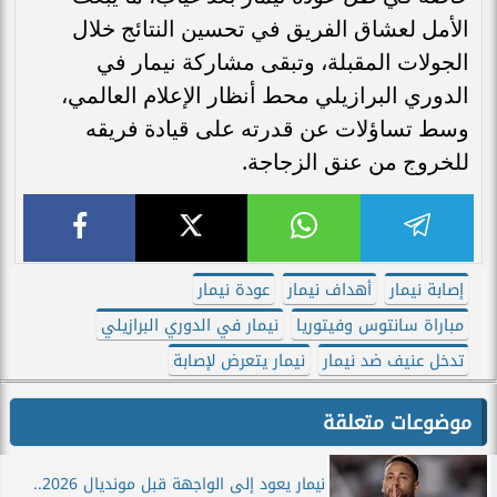
الأمل لعشاق الفريق في تحسين النتائج خلال
الجولات المقبلة، وتبقى مشاركة نيمار في
الدوري البرازيلي محط أنظار الإعلام العالمي،
وسط تساؤلات عن قدرته على قيادة فريقه
للخروج من عنق الزجاجة.
إصابة نيمار
أهداف نيمار
عودة نيمار
مباراة سانتوس وفيتوريا
نيمار في الدوري البرازيلي
تدخل عنيف ضد نيمار
نيمار يتعرض لإصابة
موضوعات متعلقة
نيمار يعود إلى الواجهة قبل مونديال 2026..