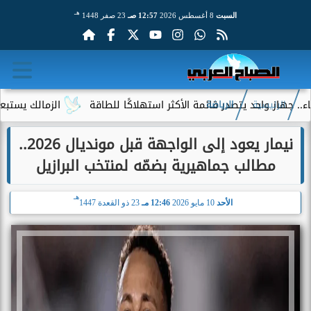
هـ
السبت
8 أغسطس 2026
12:57 صـ
23 صفر 1448
 واحد يتصدر قائمة الأكثر استهلاكًا للطاقة
الزمالك يستبعد 4 لاعبين شباب من حساباته في الموسم الجديد
الرئيسية
الرياضة
نيمار يعود إلى الواجهة قبل مونديال 2026..
مطالب جماهيرية بضمّه لمنتخب البرازيل
هـ
الأحد
10 مايو 2026
12:46 مـ
23 ذو القعدة 1447