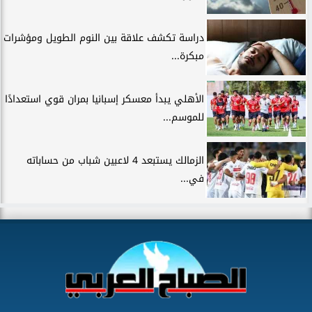
دراسة تكشف علاقة بين النوم الطويل ومؤشرات
مبكرة...
الأهلي يبدأ معسكر إسبانيا بمران قوي استعدادًا
للموسم...
الزمالك يستبعد 4 لاعبين شباب من حساباته
في...