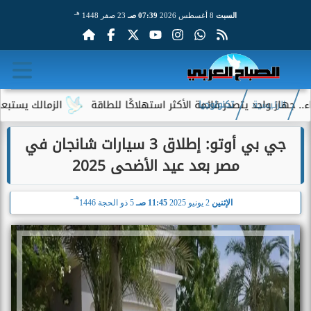
هـ
السبت
8 أغسطس 2026
07:39 صـ
23 صفر 1448
ز واحد يتصدر قائمة الأكثر استهلاكًا للطاقة
الزمالك يستبعد 4 لاعبين شباب من حساباته في الموسم الجديد
الرئيسية
تكنولوجيا
جي بي أوتو: إطلاق 3 سيارات شانجان في
مصر بعد عيد الأضحى 2025
هـ
الإثنين
2 يونيو 2025
11:45 صـ
5 ذو الحجة 1446