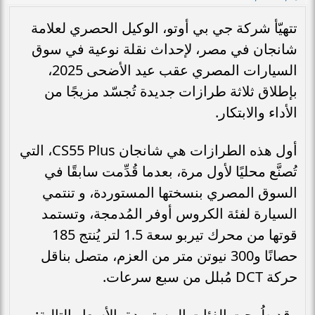
تتهيّأ شركة جي بي أوتو، الوكيل الحصري لعلامة
شانجان في مصر، لإحداث نقلة نوعية في سوق
السيارات المصري عقب عيد الأضحى 2025،
بإطلاق ثلاثة طرازات جديدة تُجسّد مزيجًا من
الأداء والابتكار.
أول هذه الطرازات هي شانجان CS55 Plus، التي
تُصنَّع محليًا لأول مرة، بعدما قُدِّمت سابقًا في
السوق المصري بنسختها المستوردة، و تنتمي
السيارة لفئة الكروس أوفر المُدمجة، وتستمد
قوتها من محرك تيربو سعة 1.5 لتر يُنتج 185
حصانًا و300 نيوتن متر من العزم، متصل بناقل
حركة DCT مُبلل من سبع سرعات.
وقد طُرحت الفئات المستوردة بالأسعار التالية: