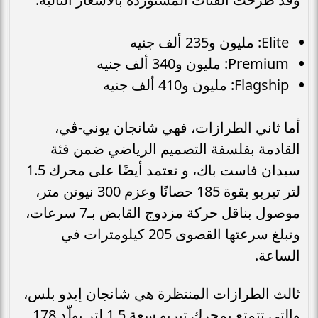
Elite: مليون و235 ألف جنيه
Premium: مليون و340 ألف جنيه
Flagship: مليون و410 ألف جنيه
أما ثاني الطرازات، فهي شانجان يوني-ڤي،
القادمة بفلسفة التصميم الرياضي ضمن فئة
سيدان فاست باك، و تعتمد أيضًا على محرك 1.5
لتر تيربو بقوة 185 حصانًا وعزم 300 نيوتن متر،
موصول بناقل حركة مزدوج القابض بـ7 سرعات،
وتبلغ سرعتها القصوى 205 كيلومترات في
الساعة.
ثالث الطرازات المنتظرة هي شانجان إيدو بلس،
والتي تتمتع بمحرك تيربو سعة 1.5 لتر يولّد 178