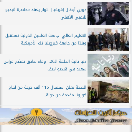
دوري أبطال إفريقيا| كولر يعقد محاضرة ڤيديو
للاعبي الأهلي
التعليم العالي: جامعة العلمين الدولية تستقبل
وفدًا من جامعة ڤيرچينيا تك الأمريكية
دنيا تانية الحلقة الـ26.. وفاء صادق تفضح فراس
سعيد في ڤيديو لايڤ
الصحة تعلن استقبال 115 ألف جرعة من لقاح
كورونا مقدمة من دولة...