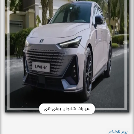
سيارات شانجان يوني-ڤي
ريم هشام