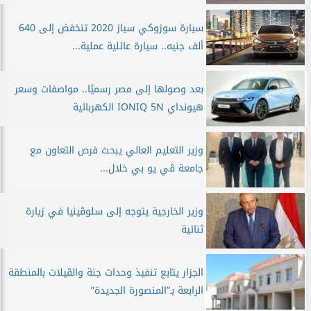
سيارة سوزوكي سياز 2020 تنخفض إلى 640
ألف جنيه.. سيارة عائلية عملية...
بعد وصولها إلى مصر رسميًا.. مواصفات وسعر
هيونداي IONIQ 5N الكهربائية
وزير التعليم العالي يبحث فرص التعاون مع
جامعة ڤي يو بي خلال...
وزير الخارجية يتوجه إلى سلوڤينيا في زيارة
ثنائية
الجزار يتابع تنفيذ وحدات جنة والڤيلات بالمنطقة
الرابعة بـ”المنصورة الجديدة”